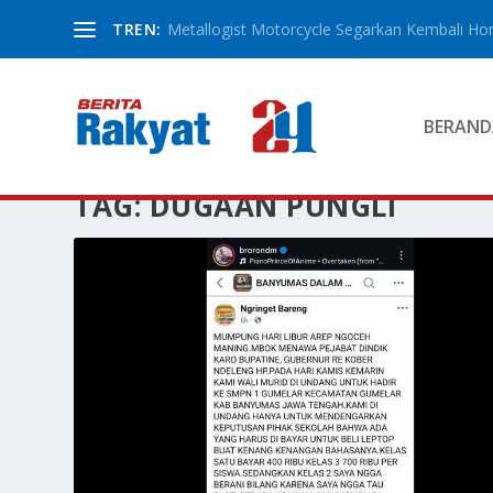
TREN:
Metallogist Motorcycle Segarkan Kembali Hond
BERAND
TAG:
DUGAAN PUNGLI