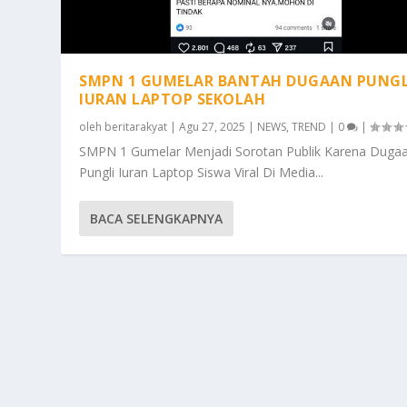
SMPN 1 GUMELAR BANTAH DUGAAN PUNGL
IURAN LAPTOP SEKOLAH
oleh
beritarakyat
|
Agu 27, 2025
|
NEWS
,
TREND
|
0
|
SMPN 1 Gumelar Menjadi Sorotan Publik Karena Duga
Pungli Iuran Laptop Siswa Viral Di Media...
BACA SELENGKAPNYA