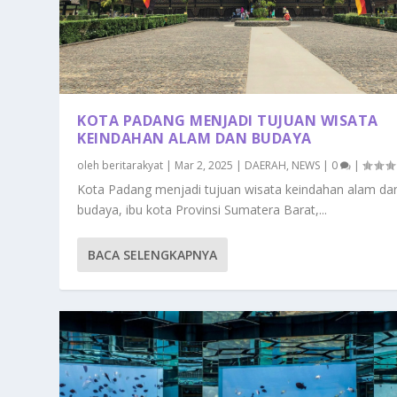
KOTA PADANG MENJADI TUJUAN WISATA
KEINDAHAN ALAM DAN BUDAYA
oleh
beritarakyat
|
Mar 2, 2025
|
DAERAH
,
NEWS
|
0
|
Kota Padang menjadi tujuan wisata keindahan alam da
budaya, ibu kota Provinsi Sumatera Barat,...
BACA SELENGKAPNYA