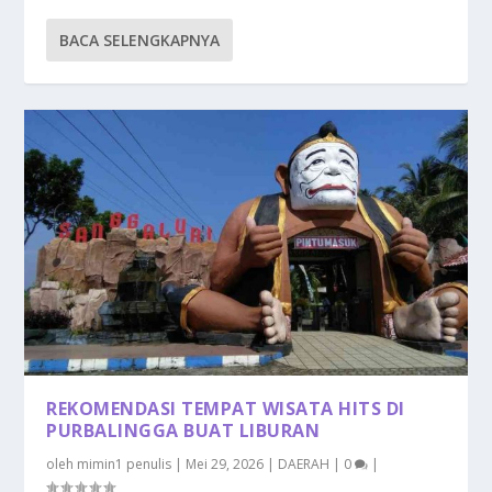
BACA SELENGKAPNYA
REKOMENDASI TEMPAT WISATA HITS DI
PURBALINGGA BUAT LIBURAN
oleh
mimin1 penulis
|
Mei 29, 2026
|
DAERAH
|
0
|