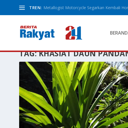
TREN:
Metallogist Motorcycle Segarkan Kembali Hond
BERAND
TAG:
KHASIAT DAUN PANDA