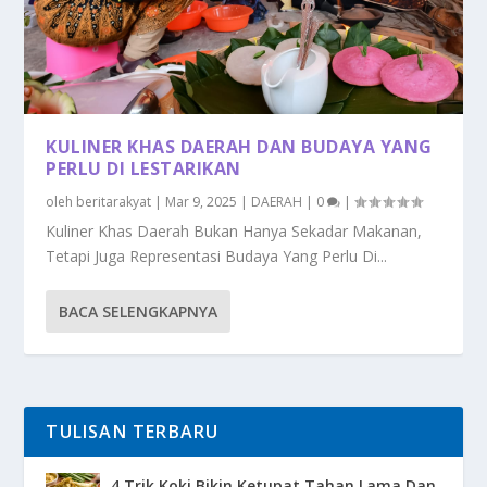
KULINER KHAS DAERAH DAN BUDAYA YANG
PERLU DI LESTARIKAN
oleh
beritarakyat
|
Mar 9, 2025
|
DAERAH
|
0
|
Kuliner Khas Daerah Bukan Hanya Sekadar Makanan,
Tetapi Juga Representasi Budaya Yang Perlu Di...
BACA SELENGKAPNYA
TULISAN TERBARU
4 Trik Koki Bikin Ketupat Tahan Lama Dan