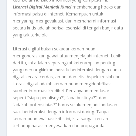
Literasi Digital Menjadi Kunci
membendung hoaks dan
informasi palsu di internet. Kemampuan untuk
menyaring, mengevaluasi, dan memahami informasi
secara kritis adalah perisai esensial di tengah banjir data
yang tak terkelola.
Literasi digital bukan sekadar kemampuan
mengoperasikan gawai atau menjelajahi internet. Lebih
dari itu, ini adalah seperangkat keterampilan penting
yang memungkinkan individu berinteraksi dengan dunia
digital secara cerdas, aman, dan etis. Aspek krusial dari
literasi digital adalah kemampuan mengidentifikasi
sumber informasi kredibel. Pertanyaan mendasar
seperti “siapa penulisnya?”, “apa buktinya?”, dan
“adakah potensi bias?” harus selalu menjadi landasan
saat berinteraksi dengan informasi daring. Tanpa
kemampuan evaluasi kritis ini, kita sangat rentan
terhadap narasi menyesatkan dan propaganda.