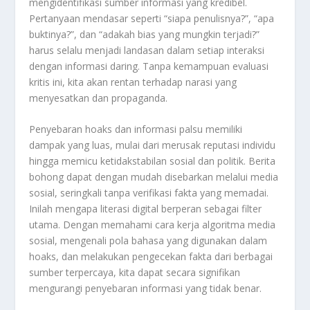
mengidentifikasi sumber informasi yang kredibel.
Pertanyaan mendasar seperti “siapa penulisnya?”, “apa
buktinya?”, dan “adakah bias yang mungkin terjadi?”
harus selalu menjadi landasan dalam setiap interaksi
dengan informasi daring. Tanpa kemampuan evaluasi
kritis ini, kita akan rentan terhadap narasi yang
menyesatkan dan propaganda.
Penyebaran hoaks dan informasi palsu memiliki
dampak yang luas, mulai dari merusak reputasi individu
hingga memicu ketidakstabilan sosial dan politik. Berita
bohong dapat dengan mudah disebarkan melalui media
sosial, seringkali tanpa verifikasi fakta yang memadai.
Inilah mengapa literasi digital berperan sebagai filter
utama. Dengan memahami cara kerja algoritma media
sosial, mengenali pola bahasa yang digunakan dalam
hoaks, dan melakukan pengecekan fakta dari berbagai
sumber terpercaya, kita dapat secara signifikan
mengurangi penyebaran informasi yang tidak benar.