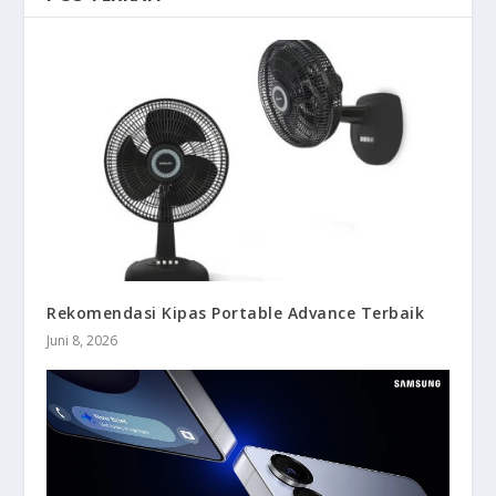
Rekomendasi Kipas Portable Advance Terbaik
Juni 8, 2026