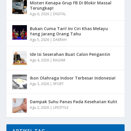
Misteri Kenapa Grup FB Di Blokir Massal
Terungkap!
Agu 6, 2026
|
DIGITAL
Bukan Cuma Tari! Ini Ciri Khas Melayu
Yang Jarang Orang Tahu
Agu 5, 2026
|
DAERAH
Ide Isi Seserahan Buat Calon Pengantin
Agu 4, 2026
|
RAGAM
Ikon Olahraga Indoor Terbesar Indonesia!
Agu 3, 2026
|
SPORT
Dampak Suhu Panas Pada Kesehatan Kulit
Agu 2, 2026
|
LIFESTYLE