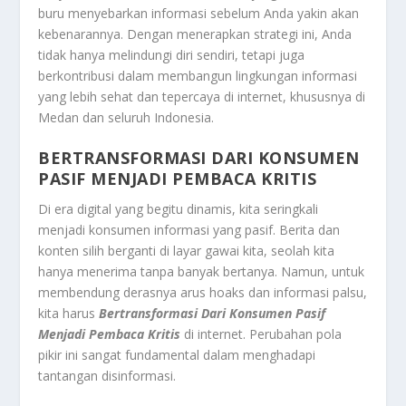
buru menyebarkan informasi sebelum Anda yakin akan
kebenarannya. Dengan menerapkan strategi ini, Anda
tidak hanya melindungi diri sendiri, tetapi juga
berkontribusi dalam membangun lingkungan informasi
yang lebih sehat dan tepercaya di internet, khususnya di
Medan dan seluruh Indonesia.
BERTRANSFORMASI DARI KONSUMEN
PASIF MENJADI PEMBACA KRITIS
Di era digital yang begitu dinamis, kita seringkali
menjadi konsumen informasi yang pasif. Berita dan
konten silih berganti di layar gawai kita, seolah kita
hanya menerima tanpa banyak bertanya. Namun, untuk
membendung derasnya arus hoaks dan informasi palsu,
kita harus
Bertransformasi Dari Konsumen Pasif
Menjadi Pembaca Kritis
di internet. Perubahan pola
pikir ini sangat fundamental dalam menghadapi
tantangan disinformasi.