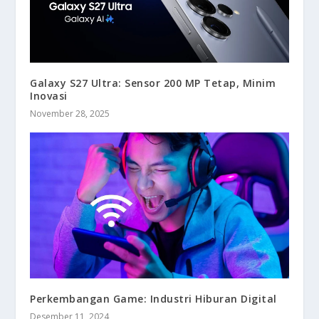
Galaxy S27 Ultra: Sensor 200 MP Tetap, Minim
Inovasi
November 28, 2025
Perkembangan Game: Industri Hiburan Digital
Desember 11, 2024