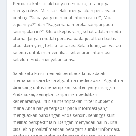
Pembaca kritis tidak hanya membaca, tetapi juga
menganalisis. Mereka selalu mengajukan pertanyaan
penting: “Siapa yang membuat informasi ini?”, “Apa
tujuannya?”, dan “Bagaimana mereka sampai pada
kesimpulan ini?”. Sikap skeptis yang sehat adalah modal
utama. Jangan mudah percaya pada judul bombastis
atau klaim yang terlalu fantastis. Selalu luangkan waktu
sejenak untuk memverifikasi kebenaran informasi
sebelum Anda menyebarkannya.
Salah satu kunci menjadi pembaca kritis adalah
memahami cara kerja algoritma media sosial. Algoritma
dirancang untuk menampilkan konten yang mungkin
Anda sukai, seringkali tanpa mempedulikan
kebenarannya. Ini bisa menciptakan “filter bubble” di
mana Anda hanya terpapar pada informasi yang
menguatkan pandangan Anda sendiri, sehingga sulit
melihat perspektif lain. Dengan menyadari hal ini, kita
bisa lebih proaktif mencari beragam sumber informasi,