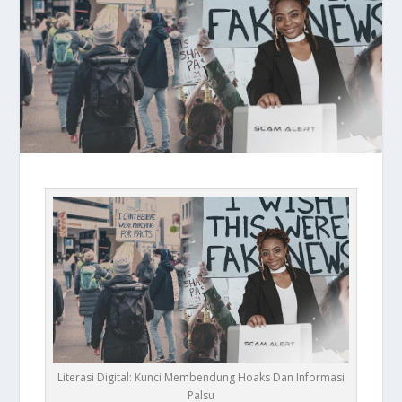
Literasi Digital: Kunci Membendung Hoaks Dan Informasi
Palsu