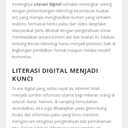
Pentingnya
Literasi Digital
semakin meningkat seiring
dengan perkembangan teknologi kecerdasan buatan
(AI) yang mampu menghasilkan konten yang semakin
realistis, termasuk berita palsu dan video deepfake.
Masyarakat perlu dibekali dengan pengetahuan untuk
membedakan antara konten asli dan buatan AI. Edukasi
tentang literasi teknologi harus menjadi prioritas, baik di
lingkungan pendidikan formal maupun melalui inisiatif
komunitas.
LITERASI DIGITAL MENJADI
KUNCI
Di era digital yang serba cepat ini, internet telah
menjadi sumber informasi utama bagi miliaran orang di
seluruh dunia. Namun, di samping kemudahan
aksesibilitas, kita juga dihadapkan pada gelombang
hoaks dan informasi palsu yang terus-menerus
mengancam integritas pengetahuan dan pemahaman
kita. Dalam lanskap informasi yang kompleks ini,