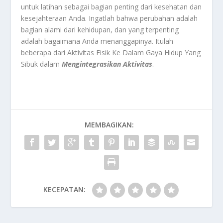
untuk latihan sebagai bagian penting dari kesehatan dan
kesejahteraan Anda. Ingatlah bahwa perubahan adalah
bagian alami dari kehidupan, dan yang terpenting
adalah bagaimana Anda menanggapinya. Itulah
beberapa dari Aktivitas Fisik Ke Dalam Gaya Hidup Yang
Sibuk dalam
Mengintegrasikan Aktivitas
.
MEMBAGIKAN:
KECEPATAN: