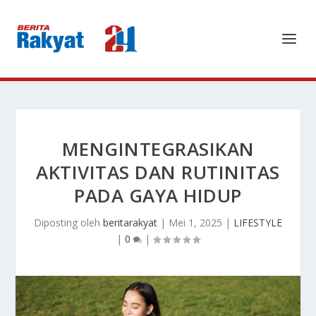
MENGINTEGRASIKAN
AKTIVITAS DAN RUTINITAS
PADA GAYA HIDUP
Diposting oleh
beritarakyat
|
Mei 1, 2025
|
LIFESTYLE
|
0
|