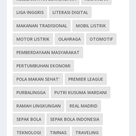
LIGA INGGRIS
LITERASI DIGITAL
MAKANAN TRADISIONAL
MOBIL LISTRIK
MOTOR LISTRIK
OLAHRAGA
OTOMOTIF
PEMBERDAYAAN MASYARAKAT
PERTUMBUHAN EKONOMI
POLA MAKAN SEHAT'
PREMIER LEAGUE
PURBALINGGA
PUTRI KUSUMA WARDANI
RAMAH LINGKUNGAN
REAL MADRID
SEPAK BOLA
SEPAK BOLA INDONESIA
TEKNOLOGI
TIMNAS
TRAVELING