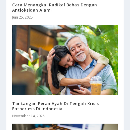
Cara Menangkal Radikal Bebas Dengan
Antioksidan Alami
Juni 25, 2025
Tantangan Peran Ayah Di Tengah Krisis
Fatherless Di Indonesia
November 14, 2025