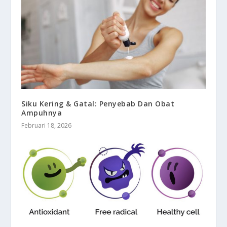
Siku Kering & Gatal: Penyebab Dan Obat
Ampuhnya
Februari 18, 2026