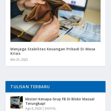
Menjaga Stabilitas Keuangan Pribadi Di Masa
Krisis
Mei 25, 2025
TULISAN TERBARU
Misteri Kenapa Grup FB Di Blokir Massal
Terungkap!
Agu 6, 2026
|
DIGITAL