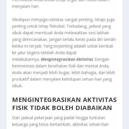
menjalani hari.
Meskipun menjaga rutinitas sangat penting, tetapi juga
penting untuk tetap fleksibel. Terkadang, jadwal yang
sibuk dapat membuat Anda melewatkan sesi latihan
yang direncanakan. Jangan terlalu keras pada diri sendiri
ketika ini terjadi. Yang terpenting adalah untuk kembali
ke jalur segera setelah Anda dapat
melakukannya.
Mengintegrasikan Aktivitas
Dengan
berinvestasi dalam kesehatan fisik dan mental Anda,
Anda akan menjadi lebih bugar, lebih bahagia, dan lebih
produktif dalam menjalani kehidupan sehari-hari yang
sibuk.
MENGINTEGRASIKAN AKTIVITAS
FISIK TIDAK BOLEH DIABAIKAN
Dari jadwal pekerjaan yang padat hingga tuntutan
keluarga yang terus bertambah, aktivitas sehari-hari