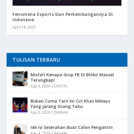
Fenomena Esports Dan Perkembangannya Di
Indonesia
April 18, 2025
TULISAN TERBARU
Misteri Kenapa Grup FB Di Blokir Massal
Terungkap!
Agu 6, 2026
|
DIGITAL
Bukan Cuma Tari! Ini Ciri Khas Melayu
Yang Jarang Orang Tahu
Agu 5, 2026
|
DAERAH
Ide Isi Seserahan Buat Calon Pengantin
Agu 4, 2026
|
RAGAM