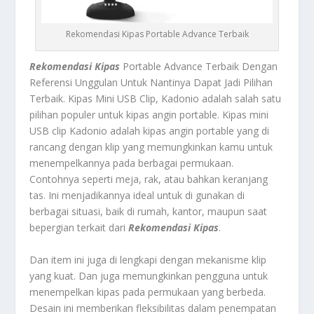
Rekomendasi Kipas Portable Advance Terbaik
Rekomendasi Kipas
Portable Advance Terbaik Dengan
Referensi Unggulan Untuk Nantinya Dapat Jadi Pilihan
Terbaik.
Kipas Mini USB Clip, Kadonio
adalah salah satu
pilihan populer untuk kipas angin portable. Kipas mini
USB clip Kadonio adalah kipas angin portable yang di
rancang dengan klip yang memungkinkan kamu untuk
menempelkannya pada berbagai permukaan.
Contohnya seperti meja, rak, atau bahkan keranjang
tas. Ini menjadikannya ideal untuk di gunakan di
berbagai situasi, baik di rumah, kantor, maupun saat
bepergian terkait dari
Rekomendasi Kipas
.
Dan item ini juga di lengkapi dengan mekanisme klip
yang kuat. Dan juga memungkinkan pengguna untuk
menempelkan kipas pada permukaan yang berbeda.
Desain ini memberikan fleksibilitas dalam penempatan