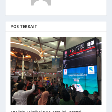
POS TERKAIT
Analisis Teknikal IHSG Menilai Potensi