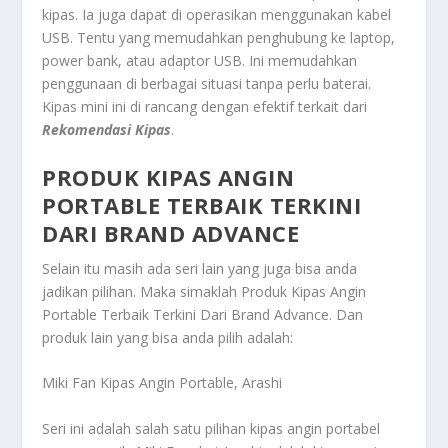
kipas. Ia juga dapat di operasikan menggunakan kabel
USB. Tentu yang memudahkan penghubung ke laptop,
power bank, atau adaptor USB. Ini memudahkan
penggunaan di berbagai situasi tanpa perlu baterai.
Kipas mini ini di rancang dengan efektif terkait dari
Rekomendasi Kipas
.
PRODUK KIPAS ANGIN
PORTABLE TERBAIK TERKINI
DARI BRAND ADVANCE
Selain itu masih ada seri lain yang juga bisa anda
jadikan pilihan. Maka simaklah
Produk Kipas Angin
Portable Terbaik Terkini Dari Brand Advance
. Dan
produk lain yang bisa anda pilih adalah:
Miki Fan Kipas Angin Portable, Arashi
Seri ini adalah salah satu pilihan kipas angin portabel