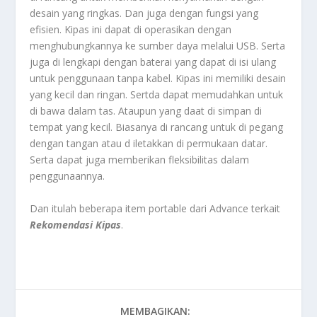
desain yang ringkas. Dan juga dengan fungsi yang
efisien. Kipas ini dapat di operasikan dengan
menghubungkannya ke sumber daya melalui USB. Serta
juga di lengkapi dengan baterai yang dapat di isi ulang
untuk penggunaan tanpa kabel. Kipas ini memiliki desain
yang kecil dan ringan. Sertda dapat memudahkan untuk
di bawa dalam tas. Ataupun yang daat di simpan di
tempat yang kecil. Biasanya di rancang untuk di pegang
dengan tangan atau d iletakkan di permukaan datar.
Serta dapat juga memberikan fleksibilitas dalam
penggunaannya.
Dan itulah beberapa item portable dari Advance terkait
Rekomendasi Kipas
.
MEMBAGIKAN: