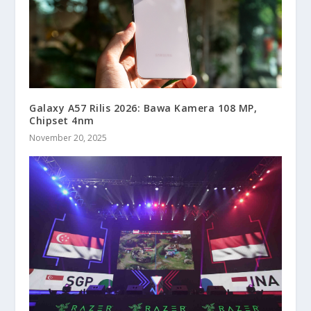
Galaxy A57 Rilis 2026: Bawa Kamera 108 MP,
Chipset 4nm
November 20, 2025