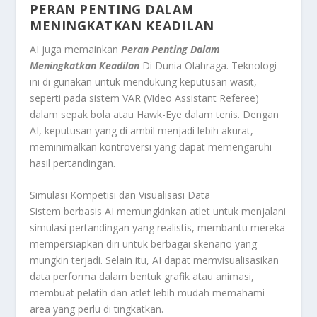
PERAN PENTING DALAM
MENINGKATKAN KEADILAN
AI juga memainkan
Peran Penting Dalam
Meningkatkan Keadilan
Di Dunia Olahraga. Teknologi
ini di gunakan untuk mendukung keputusan wasit,
seperti pada sistem VAR (Video Assistant Referee)
dalam sepak bola atau Hawk-Eye dalam tenis. Dengan
AI, keputusan yang di ambil menjadi lebih akurat,
meminimalkan kontroversi yang dapat memengaruhi
hasil pertandingan.
Simulasi Kompetisi dan Visualisasi Data
Sistem berbasis AI memungkinkan atlet untuk menjalani
simulasi pertandingan yang realistis, membantu mereka
mempersiapkan diri untuk berbagai skenario yang
mungkin terjadi. Selain itu, AI dapat memvisualisasikan
data performa dalam bentuk grafik atau animasi,
membuat pelatih dan atlet lebih mudah memahami
area yang perlu di tingkatkan.