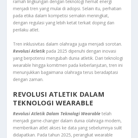
ramah lingkungan dengan teknologi hemat energi
menjadi tren yang mulai di adopsi. Selain itu, perhatian
pada etika dalam kompetisi semakin meningkat,
dengan regulasi yang lebih ketat terkait doping dan
perilaku atlet.
Tren inklusivitas dalam olahraga juga menjadi sorotan.
Revolusi Atletik
pada 2025 dipenuhi dengan inovasi
yang berpotensi mengubah dunia atletik. Dari teknologi
wearable hingga komitmen pada keberlanjutan, tren ini
menunjukkan bagaimana olahraga terus beradaptasi
dengan zaman.
REVOLUSI ATLETIK DALAM
TEKNOLOGI WEARABLE
Revolusi Atletik Dalam Teknologi Wearable
telah
menjadi game-changer dalam dunia olahraga modern,
memberikan atlet akses ke data yang sebelumnya sulit
didapatkan. Pada tahun 2025, perangkat wearable