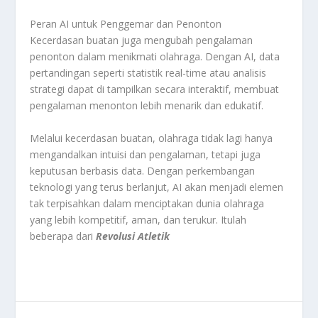
Peran AI untuk Penggemar dan Penonton
Kecerdasan buatan juga mengubah pengalaman
penonton dalam menikmati olahraga. Dengan AI, data
pertandingan seperti statistik real-time atau analisis
strategi dapat di tampilkan secara interaktif, membuat
pengalaman menonton lebih menarik dan edukatif.
Melalui kecerdasan buatan, olahraga tidak lagi hanya
mengandalkan intuisi dan pengalaman, tetapi juga
keputusan berbasis data. Dengan perkembangan
teknologi yang terus berlanjut, AI akan menjadi elemen
tak terpisahkan dalam menciptakan dunia olahraga
yang lebih kompetitif, aman, dan terukur. Itulah
beberapa dari
Revolusi Atletik