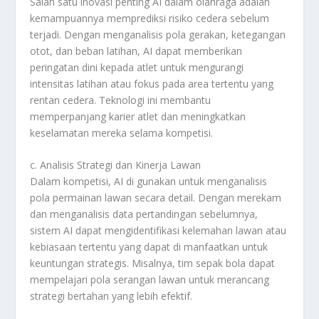
Salah satu inovasi penting AI dalam olahraga adalah
kemampuannya memprediksi risiko cedera sebelum
terjadi. Dengan menganalisis pola gerakan, ketegangan
otot, dan beban latihan, AI dapat memberikan
peringatan dini kepada atlet untuk mengurangi
intensitas latihan atau fokus pada area tertentu yang
rentan cedera. Teknologi ini membantu
memperpanjang karier atlet dan meningkatkan
keselamatan mereka selama kompetisi.
c. Analisis Strategi dan Kinerja Lawan
Dalam kompetisi, AI di gunakan untuk menganalisis
pola permainan lawan secara detail. Dengan merekam
dan menganalisis data pertandingan sebelumnya,
sistem AI dapat mengidentifikasi kelemahan lawan atau
kebiasaan tertentu yang dapat di manfaatkan untuk
keuntungan strategis. Misalnya, tim sepak bola dapat
mempelajari pola serangan lawan untuk merancang
strategi bertahan yang lebih efektif.