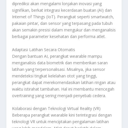
diprediksi akan mengalami lonjakan inovasi yang
signifikan, berkat integrasi kecerdasan buatan (AI) dan
Internet of Things (IoT). Perangkat seperti smartwatch,
pakaian pintar, dan sensor yang terpasang pada tubuh
akan semakin presisi dalam mengukur dan menganalisis
berbagai parameter kesehatan dan performa atlet.
Adaptasi Latihan Secara Otomatis
Dengan bantuan AI, perangkat wearable mampu
menganalisis data biometrik dan memberikan saran
latihan yang terpersonalisasi. Misalnya, jika sensor
mendeteksi tingkat kelelahan otot yang tinggi,
perangkat dapat merekomendasikan latihan ringan atau
waktu istirahat tambahan. Hal ini membantu mencegah
overtraining yang sering menjadi penyebab cedera.
Kolaborasi dengan Teknologi Virtual Reality (VR)
Beberapa perangkat wearable kini terintegrasi dengan
teknologi VR untuk menciptakan pengalaman latihan