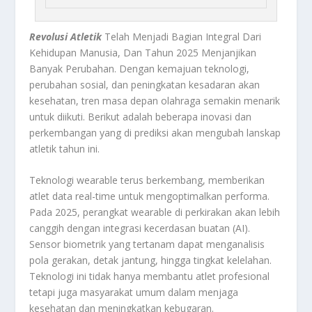
Revolusi Atletik
Telah Menjadi Bagian Integral Dari
Kehidupan Manusia, Dan Tahun 2025 Menjanjikan
Banyak Perubahan. Dengan kemajuan teknologi,
perubahan sosial, dan peningkatan kesadaran akan
kesehatan, tren masa depan olahraga semakin menarik
untuk diikuti. Berikut adalah beberapa inovasi dan
perkembangan yang di prediksi akan mengubah lanskap
atletik tahun ini.
Teknologi wearable terus berkembang, memberikan
atlet data real-time untuk mengoptimalkan performa.
Pada 2025, perangkat wearable di perkirakan akan lebih
canggih dengan integrasi kecerdasan buatan (AI).
Sensor biometrik yang tertanam dapat menganalisis
pola gerakan, detak jantung, hingga tingkat kelelahan.
Teknologi ini tidak hanya membantu atlet profesional
tetapi juga masyarakat umum dalam menjaga
kesehatan dan meningkatkan kebugaran.