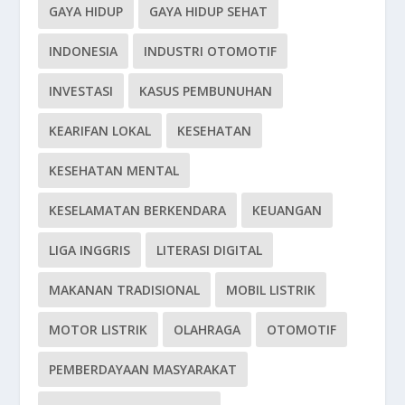
GAYA HIDUP
GAYA HIDUP SEHAT
INDONESIA
INDUSTRI OTOMOTIF
INVESTASI
KASUS PEMBUNUHAN
KEARIFAN LOKAL
KESEHATAN
KESEHATAN MENTAL
KESELAMATAN BERKENDARA
KEUANGAN
LIGA INGGRIS
LITERASI DIGITAL
MAKANAN TRADISIONAL
MOBIL LISTRIK
MOTOR LISTRIK
OLAHRAGA
OTOMOTIF
PEMBERDAYAAN MASYARAKAT