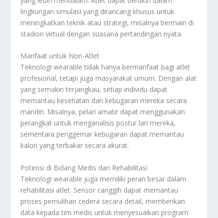
yang lebih mendalam. Atlet dapat berlatih dalam
lingkungan simulasi yang dirancang khusus untuk
meningkatkan teknik atau strategi, misalnya bermain di
stadion virtual dengan suasana pertandingan nyata.
Manfaat untuk Non-Atlet
Teknologi wearable tidak hanya bermanfaat bagi atlet
profesional, tetapi juga masyarakat umum. Dengan alat
yang semakin terjangkau, setiap individu dapat
memantau kesehatan dan kebugaran mereka secara
mandiri. Misalnya, pelari amatir dapat menggunakan
perangkat untuk menganalisis postur lari mereka,
sementara penggemar kebugaran dapat memantau
kalori yang terbakar secara akurat.
Potensi di Bidang Medis dan Rehabilitasi
Teknologi wearable juga memiliki peran besar dalam
rehabilitasi atlet. Sensor canggih dapat memantau
proses pemulihan cedera secara detail, memberikan
data kepada tim medis untuk menyesuaikan program