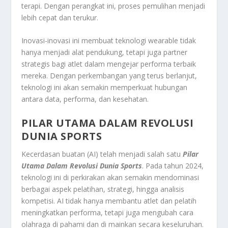
terapi. Dengan perangkat ini, proses pemulihan menjadi
lebih cepat dan terukur.
Inovasi-inovasi ini membuat teknologi wearable tidak
hanya menjadi alat pendukung, tetapi juga partner
strategis bagi atlet dalam mengejar performa terbaik
mereka. Dengan perkembangan yang terus berlanjut,
teknologi ini akan semakin memperkuat hubungan
antara data, performa, dan kesehatan.
PILAR UTAMA DALAM REVOLUSI
DUNIA SPORTS
Kecerdasan buatan (AI) telah menjadi salah satu
Pilar
Utama Dalam Revolusi Dunia Sports
. Pada tahun 2024,
teknologi ini di perkirakan akan semakin mendominasi
berbagai aspek pelatihan, strategi, hingga analisis
kompetisi. AI tidak hanya membantu atlet dan pelatih
meningkatkan performa, tetapi juga mengubah cara
olahraga di pahami dan di mainkan secara keseluruhan.