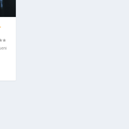
L
seni