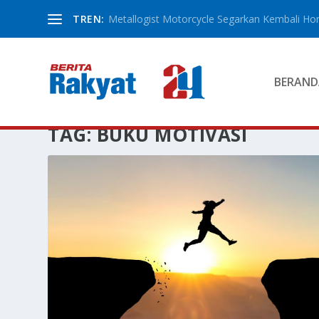
TREN:
Metallogist Motorcycle Segarkan Kembali Hond
BERAND
TAG:
BUKU MOTIVASI