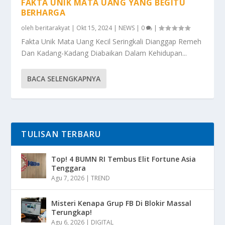
FAKTA UNIK MATA UANG YANG BEGITU
BERHARGA
oleh
beritarakyat
|
Okt 15, 2024
|
NEWS
|
0
|
Fakta Unik Mata Uang Kecil Seringkali Dianggap Remeh
Dan Kadang-Kadang Diabaikan Dalam Kehidupan...
BACA SELENGKAPNYA
TULISAN TERBARU
Top! 4 BUMN RI Tembus Elit Fortune Asia
Tenggara
Agu 7, 2026
|
TREND
Misteri Kenapa Grup FB Di Blokir Massal
Terungkap!
Agu 6, 2026
|
DIGITAL