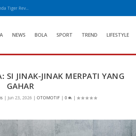
a Tiger Rev...
A
NEWS
BOLA
SPORT
TREND
LIFESTYLE
 SI JINAK-JINAK MERPATI YANG
GAHAR
is
|
Jun 23, 2026
|
OTOMOTIF
|
0
|