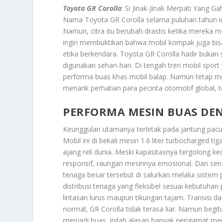
Toyota GR Corolla
: Si Jinak-Jinak Merpati Yang 
Nama
Toyota GR Corolla
selama puluhan tahun id
Namun, citra itu berubah drastis ketika mereka m
ingin membuktikan bahwa mobil kompak juga bisa
etika berkendara.
Toyota GR Corolla
hadir bukan 
digunakan sehari-hari. Di tengah tren mobil sport
performa buas khas mobil balap. Namun tetap me
menarik perhatian para pecinta otomotif global, 
PERFORMA MESIN BUAS DEN
Keunggulan utamanya terletak pada jantung pac
Mobil ini di bekali mesin 1.6 liter turbocharged 
ajang reli dunia. Meski kapasitasnya tergolong kec
responsif, raungan mesinnya emosional. Dan se
tenaga besar tersebut di salurkan melalui sist
distribusi tenaga yang fleksibel sesuai kebutuhan 
lintasan lurus maupun tikungan tajam. Transisi d
normal, GR Corolla tidak terasa liar. Namun begit
menjadi buas. Inilah alasan banyak pengamat me