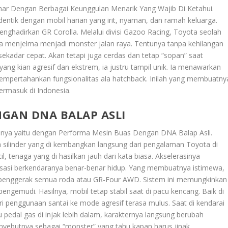
Gahar Dengan Berbagai Keunggulan Menarik Yang Wajib Di Ketahui.
entik dengan mobil harian yang irit, nyaman, dan ramah keluarga.
enghadirkan GR Corolla. Melalui divisi Gazoo Racing, Toyota seolah
 menjelma menjadi monster jalan raya. Tentunya tanpa kehilangan
sekadar cepat. Akan tetapi juga cerdas dan tetap “sopan” saat
 yang kian agresif dan ekstrem, ia justru tampil unik. Ia menawarkan
mpertahankan fungsionalitas ala hatchback. Inilah yang membuatny
termasuk di Indonesia.
GAN DNA BALAP ASLI
unya yaitu dengan
Performa Mesin Buas Dengan DNA Balap Asli
.
tiga silinder yang di kembangkan langsung dari pengalaman Toyota di
il, tenaga yang di hasilkan jauh dari kata biasa. Akselerasinya
nsasi berkendaranya benar-benar hidup. Yang membuatnya istimewa,
em penggerak semua roda atau GR-Four AWD. Sistem ini memungkinkan
pengemudi. Hasilnya, mobil tetap stabil saat di pacu kencang. Baik di
ari penggunaan santai ke mode agresif terasa mulus. Saat di kendarai
u pedal gas di injak lebih dalam, karakternya langsung berubah
nyebutnya sebagai “monster” yang tahu kapan harus jinak.