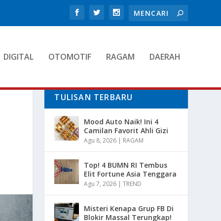
DIGITAL
OTOMOTIF
RAGAM
DAERAH
TULISAN TERBARU
Mood Auto Naik! Ini 4
Camilan Favorit Ahli Gizi
Agu 8, 2026
|
RAGAM
Top! 4 BUMN RI Tembus
Elit Fortune Asia Tenggara
Agu 7, 2026
|
TREND
Misteri Kenapa Grup FB Di
Blokir Massal Terungkap!