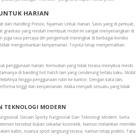
 UNTUK HARIAN
at dari
Handling Presisi, Nyaman Untuk Harian
. Sasis yang di perkuat,
sat gravitasi yang rendah membuat mobil ini sangat menyenangkan di
an juga rasa percaya diri pengemudi meningkat di berbagai kondisi
but tidak mengorbankan kenyamanan. Toyota tetap menyematkan
ntuk penggunaan harian. Kemudian yang tidak terasa menyiksa meski
tamanya di banding hot hatch lain yang cenderung terlalu kaku. Mobil
rlebihnya hingga penggunaan rutin ke kantor. Dengan kata lain,
erforma tinggi dan kenyamanan. Maka menjadi sesuatu yang tidak
AN TEKNOLOGI MODERN
fungsional.
Desain Sporty Fungsional Dan Teknologi Modern
. Serta
elemen tersebut bukan sekadar kosmetik. Namun melainkan memiliki
alam kabin, nuansa sport langsung terasa, namun tetap praktis. Tata