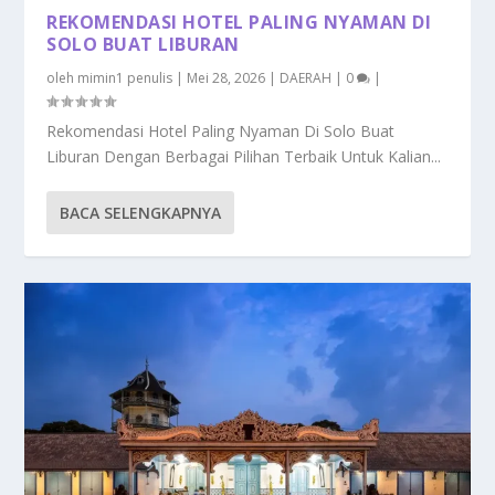
REKOMENDASI HOTEL PALING NYAMAN DI
SOLO BUAT LIBURAN
oleh
mimin1 penulis
|
Mei 28, 2026
|
DAERAH
|
0
|
Rekomendasi Hotel Paling Nyaman Di Solo Buat
Liburan Dengan Berbagai Pilihan Terbaik Untuk Kalian...
BACA SELENGKAPNYA