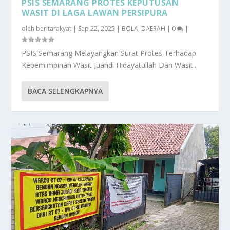
PSIS SEMARANG PROTES KEPUTUSAN
WASIT DI LAGA LAWAN PERSIPURA
oleh
beritarakyat
|
Sep 22, 2025
|
BOLA
,
DAERAH
|
0
|
PSIS Semarang Melayangkan Surat Protes Terhadap
Kepemimpinan Wasit Juandi Hidayatullah Dan Wasit...
BACA SELENGKAPNYA