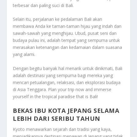
terbesar dan paling suci di Bali.
Selain itu, perjalanan ke pedalaman Bali akan
membawa Anda ke taman-taman hijau yang indah dan
sawah-sawah yang menghijau. Ubud, pusat seni dan
budaya pulau ini, adalah tempat yang sempurna untuk
merasakan ketenangan dan kedamaian dalam suasana
yang alami.
Dengan begitu banyak hal menarik untuk dinikmati, Bali
adalah destinasi yang sempurna bagi mereka yang
mencari petualangan, relaksasi, dan eksplorasi budaya
di Asia Tenggara. Plan your trip now and immerse
yourself in the tropical paradise that is Bali!
BEKAS IBU KOTA JEPANG SELAMA
LEBIH DARI SERIBU TAHUN
Kyoto menawarkan sejarah dan tradisi yang kaya,
menjadikannya destinasi menawan di Jepang yang tidak