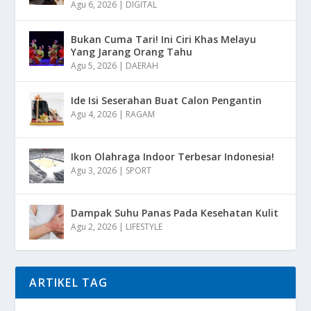
Agu 6, 2026
|
DIGITAL
Bukan Cuma Tari! Ini Ciri Khas Melayu
Yang Jarang Orang Tahu
Agu 5, 2026
|
DAERAH
Ide Isi Seserahan Buat Calon Pengantin
Agu 4, 2026
|
RAGAM
Ikon Olahraga Indoor Terbesar Indonesia!
Agu 3, 2026
|
SPORT
Dampak Suhu Panas Pada Kesehatan Kulit
Agu 2, 2026
|
LIFESTYLE
ARTIKEL TAG