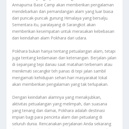
Annapurna Base Camp akan memberikan pengalaman
mendebarkan dan pemandangan alam yang luar biasa
dari puncak-puncak gunung Himalaya yang bersalju.
Sementara itu, paralayang di Sarangkot akan
memberikan kesempatan untuk merasakan kebebasan
dan keindahan alam Pokhara dari udara.
Pokhara bukan hanya tentang petualangan alam, tetapi
juga tentang kedamaian dan ketenangan. Berjalan-jalan
di sepanjang tepi danau saat matahari terbenam atau
menikmati secangkir teh panas di tepi jalan sambil
mengamati kehidupan sehari-hari masyarakat lokal
akan memberikan pengalaman yang tak terlupakan.
Dengan keindahan alamnya yang menakjubkan,
aktivitas petualangan yang melimpah, dan suasana
yang tenang dan damai, Pokhara adalah destinasi
impian bagi para pencinta alam dan petualang di
seluruh dunia. Rencanakan perjalanan Anda sekarang