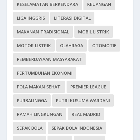
KESELAMATAN BERKENDARA
KEUANGAN
LIGA INGGRIS
LITERASI DIGITAL
MAKANAN TRADISIONAL
MOBIL LISTRIK
MOTOR LISTRIK
OLAHRAGA
OTOMOTIF
PEMBERDAYAAN MASYARAKAT
PERTUMBUHAN EKONOMI
POLA MAKAN SEHAT'
PREMIER LEAGUE
PURBALINGGA
PUTRI KUSUMA WARDANI
RAMAH LINGKUNGAN
REAL MADRID
SEPAK BOLA
SEPAK BOLA INDONESIA