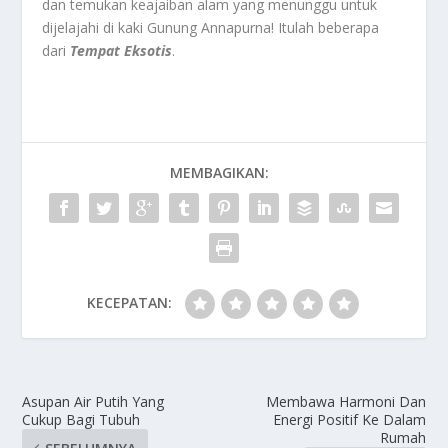
dan temukan keajaiban alam yang menunggu untuk
dijelajahi di kaki Gunung Annapurna! Itulah beberapa
dari
Tempat Eksotis
.
MEMBAGIKAN:
KECEPATAN:
Asupan Air Putih Yang
Membawa Harmoni Dan
Cukup Bagi Tubuh
Energi Positif Ke Dalam
Rumah