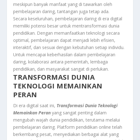
meskipun banyak manfaat yang di tawarkan oleh
pembelajaran daring, tantangan juga tetap ada.
Secara keseluruhan, pembelajaran daring di era digital
memiliki potensi besar untuk mentransformasi dunia
pendidikan. Dengan memanfaatkan teknologi secara
optimal, pembelajaran dapat menjadi lebih efisien,
interaktif, dan sesuai dengan kebutuhan setiap individu.
Untuk mencapai keberhasilan dalam pembelajaran
daring, kolaborasi antara pemerintah, lembaga
pendidikan, dan masyarakat sangat di perlukan.
TRANSFORMASI DUNIA
TEKNOLOGI MEMAINKAN
PERAN
Di era digital saat ini,
Transformasi Dunia Teknologi
Memainkan Peran
yang sangat penting dalam
mengubah wajah dunia pendidikan, terutama melalui
pembelajaran daring. Platform pendidikan online telah
berkembang pesat, menyediakan berbagai alat yang