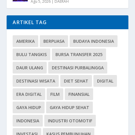
Agu 5, 2026
|
DAERAH
ARTIKEL TAG
AMERIKA
BERPUASA
BUDAYA INDONESIA
BULU TANGKIS
BURSA TRANSFER 2025
DAUR ULANG
DESTINASI PURBALINGGA
DESTINASI WISATA
DIET SEHAT
DIGITAL
ERA DIGITAL
FILM
FINANSIAL
GAYA HIDUP
GAYA HIDUP SEHAT
INDONESIA
INDUSTRI OTOMOTIF
INVESTASI
KASUS PEMBUNUHAN