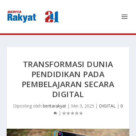
TRANSFORMASI DUNIA
PENDIDIKAN PADA
PEMBELAJARAN SECARA
DIGITAL
Diposting oleh
beritarakyat
|
Mei 3, 2025
|
DIGITAL
|
0
|