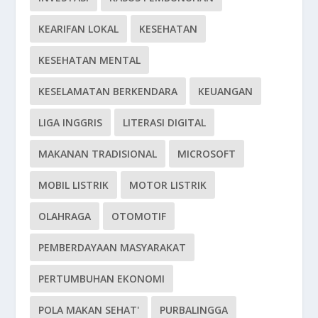
KEARIFAN LOKAL
KESEHATAN
KESEHATAN MENTAL
KESELAMATAN BERKENDARA
KEUANGAN
LIGA INGGRIS
LITERASI DIGITAL
MAKANAN TRADISIONAL
MICROSOFT
MOBIL LISTRIK
MOTOR LISTRIK
OLAHRAGA
OTOMOTIF
PEMBERDAYAAN MASYARAKAT
PERTUMBUHAN EKONOMI
POLA MAKAN SEHAT'
PURBALINGGA