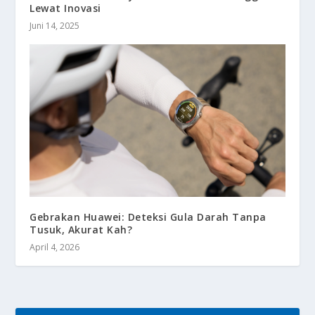
Lewat Inovasi
Juni 14, 2025
Gebrakan Huawei: Deteksi Gula Darah Tanpa
Tusuk, Akurat Kah?
April 4, 2026