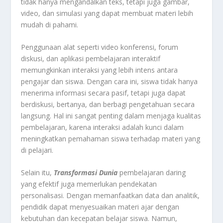
tidak hanya mengandalkan teks, tetapi juga gambar,
video, dan simulasi yang dapat membuat materi lebih
mudah di pahami.
Penggunaan alat seperti video konferensi, forum
diskusi, dan aplikasi pembelajaran interaktif
memungkinkan interaksi yang lebih intens antara
pengajar dan siswa. Dengan cara ini, siswa tidak hanya
menerima informasi secara pasif, tetapi juga dapat
berdiskusi, bertanya, dan berbagi pengetahuan secara
langsung. Hal ini sangat penting dalam menjaga kualitas
pembelajaran, karena interaksi adalah kunci dalam
meningkatkan pemahaman siswa terhadap materi yang
di pelajari.
Selain itu,
Transformasi Dunia
pembelajaran daring
yang efektif juga memerlukan pendekatan
personalisasi. Dengan memanfaatkan data dan analitik,
pendidik dapat menyesuaikan materi ajar dengan
kebutuhan dan kecepatan belajar siswa. Namun,