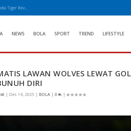
a Tiger Rev...
A
NEWS
BOLA
SPORT
TREND
LIFESTYLE
MATIS LAWAN WOLVES LEWAT GO
BUNUH DIRI
yat
|
Des 14, 2025
|
BOLA
|
0
|