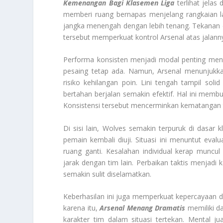
Kemenangan Bagi Klasemen Liga
terlihat jelas
memberi ruang bernapas menjelang rangkaian la
jangka menengah dengan lebih tenang. Tekanan ekst
tersebut memperkuat kontrol Arsenal atas jalann
Performa konsisten menjadi modal penting mengha
pesaing tetap ada. Namun, Arsenal menunjukka
risiko kehilangan poin. Lini tengah tampil so
bertahan berjalan semakin efektif. Hal ini me
Konsistensi tersebut mencerminkan kematangan 
Di sisi lain, Wolves semakin terpuruk di dasar
pemain kembali diuji. Situasi ini menuntut eval
ruang ganti. Kesalahan individual kerap muncu
jarak dengan tim lain. Perbaikan taktis menjadi
semakin sulit diselamatkan.
Keberhasilan ini juga memperkuat kepercayaan dir
karena itu,
Arsenal Menang Dramatis
memiliki da
karakter tim dalam situasi tertekan. Mental ju