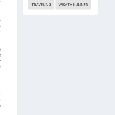
n
TRAVELING
WISATA KULINER
k
i
n
i
a
p
s
a
a
.