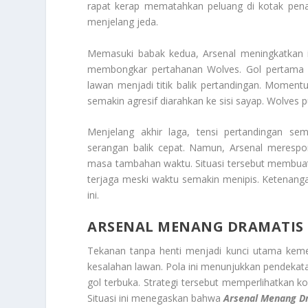
rapat kerap mematahkan peluang di kotak pena
menjelang jeda.
Memasuki babak kedua, Arsenal meningkatkan i
membongkar pertahanan Wolves. Gol pertama akh
lawan menjadi titik balik pertandingan. Momen
semakin agresif diarahkan ke sisi sayap. Wolves 
Menjelang akhir laga, tensi pertandingan s
serangan balik cepat. Namun, Arsenal merespon
masa tambahan waktu. Situasi tersebut membuat
terjaga meski waktu semakin menipis. Ketenan
ini.
ARSENAL MENANG DRAMATIS
Tekanan tanpa henti menjadi kunci utama kemen
kesalahan lawan. Pola ini menunjukkan pendekata
gol terbuka. Strategi tersebut memperlihatkan k
Situasi ini menegaskan bahwa
Arsenal Menang D