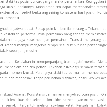
 dari stabilitas posisi puncak yang mereka pertahankan. Keunggulan in
ga krusial berikutnya. Manajemen tim dapat merencanakan strateg
ernal pun sedikit berkurang seiring konsistensi hasil positif. Kondis
ya kompetisi.
dapi jadwal padat. Setiap poin kini bernilai strategis. Tekanan dar
n kestabilan performa. Pola permainan yang terjaga meminimalka
lid dalam menjaga keseimbangan permainan. Transisi menyerang da
mbuat Arsenal mampu mengelola tempo sesuai kebutuhan pertandingan
taktik sepanjang musim.
 klasemen. Kekalahan ini memperpanjang tren negatif mereka. Menta
uasi mendalam dari tim pelatih. Tekanan psikologis semakin terasa d
l pada momen krusial. Kurangnya stabilitas permainan memperbesa
 kebutuhan mendesak. Tanpa perubahan signifikan, posisi Wolves aka
i skuad Arsenal. Konsistensi permainan menjadi sorotan positif. Ole
mpak lebih luas dari sekadar skor akhir. Kemenangan ini menegaska
ara semakin terbentuk melalui laga-laga ketat. Pengalaman kolekti