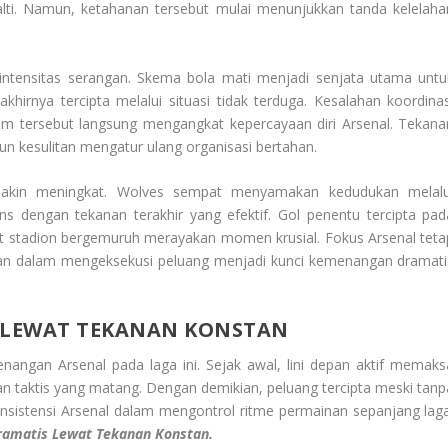
lti. Namun, ketahanan tersebut mulai menunjukkan tanda kelelaha
ntensitas serangan. Skema bola mati menjadi senjata utama untu
irnya tercipta melalui situasi tidak terduga. Kesalahan koordinas
tum tersebut langsung mengangkat kepercayaan diri Arsenal. Tekana
pun kesulitan mengatur ulang organisasi bertahan.
emakin meningkat. Wolves sempat menyamakan kedudukan melalu
s dengan tekanan terakhir yang efektif. Gol penentu tercipta pad
 stadion bergemuruh merayakan momen krusial. Fokus Arsenal teta
gan dalam mengeksekusi peluang menjadi kunci kemenangan dramati
 LEWAT TEKANAN KONSTAN
angan Arsenal pada laga ini. Sejak awal, lini depan aktif memaks
n taktis yang matang. Dengan demikian, peluang tercipta meski tanp
onsistensi Arsenal dalam mengontrol ritme permainan sepanjang laga
ramatis Lewat Tekanan Konstan.