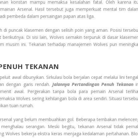
kanan konstan mampu memaksa kesalahan fatal. Oleh karena itu
ainan Arsenal. Hasil tersebut juga memperkuat mental tim dala
jadi pembeda dalam persaingan papan atas liga.
 di puncak klasemen dengan selisih poin yang aman. Posisi tersebu
berikutnya. Di sisi lain, Wolves semakin terpuruk di dasar klasemen
a tim musim ini. Tekanan terhadap manajemen Wolves pun meningka
 PENUH TEKANAN
uit awal dibunyikan. Sirkulasi bola berjalan cepat melalui lini tenga
han dengan garis rendah.
Jalannya Pertandingan Penuh Tekanan
in
enit awal. Pergerakan tanpa bola para pemain Arsenal terliha
emaksa Wolves sering kehilangan bola di area sendiri. Situasi tersebu
kan tuan rumah.
 Arsenal yang belum membuahkan gol. Beberapa tembakan melencen
lin menghalau serangan. Meski begitu, tekanan Arsenal tidak perna
ang Wolves bekerja ekstra keras menjaga kedalaman pertahanan. Blo