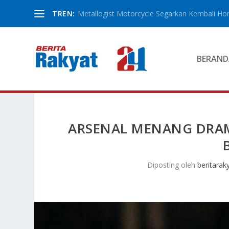
TREN:
Metallogist Motorcycle Segarkan Kembali Hond
BERAND
ARSENAL MENANG DRA
Diposting oleh
beritarak