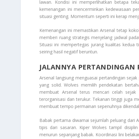
lawan. Kondisi ini memperlihatkan betapa te
kemenangan ini mencerminkan kedewasaan perm
situasi genting. Momentum seperti ini kerap men
Kemenangan ini memastikan Arsenal tetap kokoh
memberi ruang strategis menjelang jadwal padat 
Situasi ini mempertegas jurang kualitas kedu
seiring hasil negatif beruntun.
JALANNYA PERTANDINGAN
Arsenal langsung menguasai pertandingan sejak pel
yang solid. Wolves memilih pendekatan berta
membuat Arsenal terus mencari celah sejak m
terorganisasi dan terukur. Tekanan tinggi juga m
membuat tempo permainan sepenuhnya dikendali
Babak pertama diwarnai sejumlah peluang dari
tipis dari sasaran. Kiper Wolves tampil disip
menurun sepanjang babak. Koordinasi lini belak