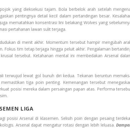
k pojok yang dieksekusi tajam. Bola berbelok arah setelah mengena
gaskan pentingnya detail kecil dalam pertandingan besar. Kesalaha
 juga mematahkan konsentrasi lini belakang Wolves yang sebelumny
asi pertahanan lawan sulit terjaga.
dudukan di menit akhir. Momentum tersebut hampir mengubah ara
. Fokus tim tetap terjaga hingga peluit akhir. Pengalaman bertandin
 krusial tersebut. Ketahanan mental ini membedakan Arsenal dala
i terwujud lewat gol bunuh diri kedua. Tekanan beruntun memaks
ni memastikan tiga poin penting. Kemenangan tersebut menegaska
perkuat posisi mereka dalam persaingan papan atas. Performa tersebu
sim.
SEMEN LIGA
 posisi Arsenal di klasemen. Selisih poin dengan pesaing terdeka
ikologis. Arsenal dapat mengatur rotasi dengan lebih leluasa.
Dampa