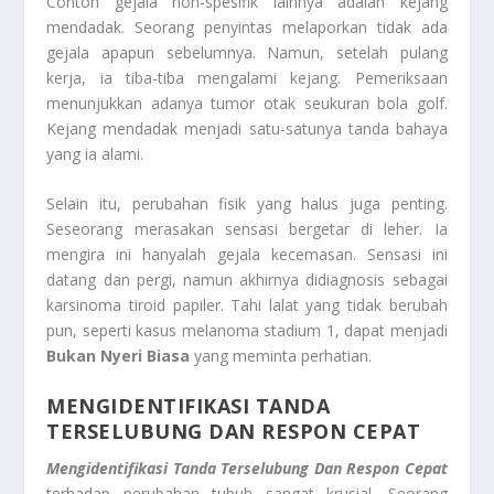
Contoh gejala non-spesifik lainnya adalah kejang
mendadak. Seorang penyintas melaporkan tidak ada
gejala apapun sebelumnya. Namun, setelah pulang
kerja, ia tiba-tiba mengalami kejang. Pemeriksaan
menunjukkan adanya tumor otak seukuran bola golf.
Kejang mendadak menjadi satu-satunya tanda bahaya
yang ia alami.
Selain itu, perubahan fisik yang halus juga penting.
Seseorang merasakan sensasi bergetar di leher. Ia
mengira ini hanyalah gejala kecemasan. Sensasi ini
datang dan pergi, namun akhirnya didiagnosis sebagai
karsinoma tiroid papiler. Tahi lalat yang tidak berubah
pun, seperti kasus melanoma stadium 1, dapat menjadi
Bukan Nyeri Biasa
yang meminta perhatian.
MENGIDENTIFIKASI TANDA
TERSELUBUNG DAN RESPON CEPAT
Mengidentifikasi Tanda Terselubung Dan Respon Cepat
terhadap perubahan tubuh sangat krusial. Seorang