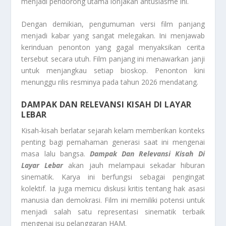
menjadi pendorong utama lonjakan antusiasme ini.
Dengan demikian, pengumuman versi film panjang
menjadi kabar yang sangat melegakan. Ini menjawab
kerinduan penonton yang gagal menyaksikan cerita
tersebut secara utuh. Film panjang ini menawarkan janji
untuk menjangkau setiap bioskop. Penonton kini
menunggu rilis resminya pada tahun 2026 mendatang.
DAMPAK DAN RELEVANSI KISAH DI LAYAR
LEBAR
Kisah-kisah berlatar sejarah kelam memberikan konteks
penting bagi pemahaman generasi saat ini mengenai
masa lalu bangsa.
Dampak Dan Relevansi Kisah Di
Layar Lebar
akan jauh melampaui sekadar hiburan
sinematik. Karya ini berfungsi sebagai pengingat
kolektif. Ia juga memicu diskusi kritis tentang hak asasi
manusia dan demokrasi. Film ini memiliki potensi untuk
menjadi salah satu representasi sinematik terbaik
mengenai isu pelanggaran HAM.