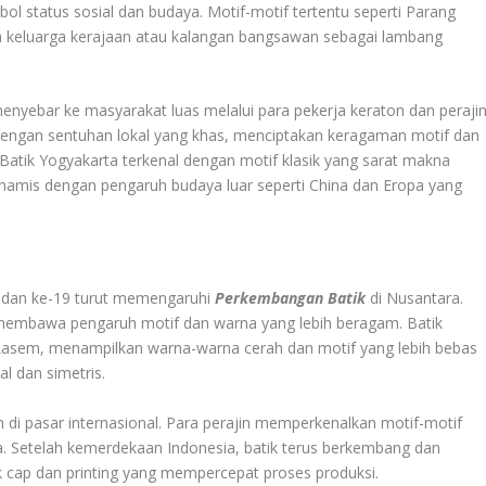
bol status sosial dan budaya. Motif-motif tertentu seperti Parang
h keluarga kerajaan atau kalangan bangsawan sebagai lambang
enyebar ke masyarakat luas melalui para pekerja keraton dan perajin
dengan sentuhan lokal yang khas, menciptakan keragaman motif dan
 Batik Yogyakarta terkenal dengan motif klasik yang sarat makna
 dinamis dengan pengaruh budaya luar seperti China dan Eropa yang
 dan ke-19 turut memengaruhi
Perkembangan Batik
di Nusantara.
 membawa pengaruh motif dan warna yang lebih beragam. Batik
n Lasem, menampilkan warna-warna cerah dan motif yang lebih bebas
l dan simetris.
n di pasar internasional. Para perajin memperkenalkan motif-motif
a. Setelah kemerdekaan Indonesia, batik terus berkembang dan
 cap dan printing yang mempercepat proses produksi.