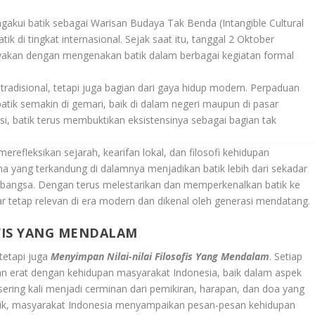
kui batik sebagai Warisan Budaya Tak Benda (Intangible Cultural
k di tingkat internasional. Sejak saat itu, tanggal 2 Oktober
irayakan dengan mengenakan batik dalam berbagai kegiatan formal
 tradisional, tetapi juga bagian dari gaya hidup modern. Perpaduan
tik semakin di gemari, baik di dalam negeri maupun di pasar
asi, batik terus membuktikan eksistensinya sebagai bagian tak
efleksikan sejarah, kearifan lokal, dan filosofi kehidupan
a yang terkandung di dalamnya menjadikan batik lebih dari sekadar
n bangsa. Dengan terus melestarikan dan memperkenalkan batik ke
gar tetap relevan di era modern dan dikenal oleh generasi mendatang.
OFIS YANG MENDALAM
 tetapi juga
Menyimpan Nilai-nilai Filosofis Yang Mendalam
. Setiap
tan erat dengan kehidupan masyarakat Indonesia, baik dalam aspek
k sering kali menjadi cerminan dari pemikiran, harapan, dan doa yang
atik, masyarakat Indonesia menyampaikan pesan-pesan kehidupan