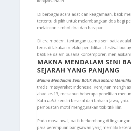
kebijaksanaan.
Di berbagai acara adat dan keagamaan, batik memi
tertentu di pilih untuk melambangkan doa bagi pe
melainkan simbol doa dan harapan.
Di era modern, tantangan utama seni batik adala
terus di lakukan melalui pendidikan, festival bud
batik ke dalam busana kontemporer, menjadikann
MAKNA MENDALAM SENI BA
SEJARAH YANG PANJANG
Makna Mendalam Seni Batik Nusantara Memiliki
tradisi masyarakat Indonesia. Kerajinan menghias
abad ke-13, meskipun beberapa penelitian menunj
Kata
batik
sendiri berasal dari bahasa Jawa, yaitu
pembuatan motif menggunakan titik-titik lilin.
Pada masa awal, batik berkembang di lingkungan 
para perempuan bangsawan yang memiliki keteramp