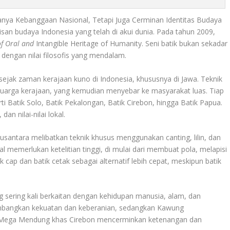
anya Kebanggaan Nasional, Tetapi Juga Cerminan Identitas Budaya
isan budaya Indonesia yang telah di akui dunia. Pada tahun 2009,
of Oral and
Intangible Heritage of Humanity. Seni batik bukan sekadar
a dengan nilai filosofis yang mendalam.
 sejak zaman kerajaan kuno di Indonesia, khususnya di Jawa. Teknik
keluarga kerajaan, yang kemudian menyebar ke masyarakat luas. Tiap
rti Batik Solo, Batik Pekalongan, Batik Cirebon, hingga Batik Papua.
n nilai-nilai lokal.
nusantara melibatkan teknik khusus menggunakan canting, lilin, dan
l memerlukan ketelitian tinggi, di mulai dari membuat pola, melapisi
ik cap dan batik cetak sebagai alternatif lebih cepat, meskipun batik
 sering kali berkaitan dengan kehidupan manusia, alam, dan
lambangkan kekuatan dan keberanian, sedangkan Kawung
f Mega Mendung khas Cirebon mencerminkan ketenangan dan