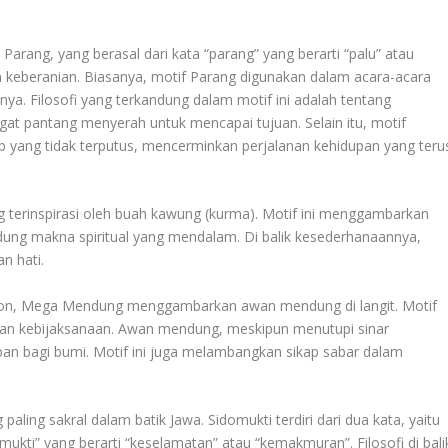
 Parang, yang berasal dari kata “parang” yang berarti “palu” atau
 keberanian. Biasanya, motif Parang digunakan dalam acara-acara
nya. Filosofi yang terkandung dalam motif ini adalah tentang
at pantang menyerah untuk mencapai tujuan. Selain itu, motif
yang tidak terputus, mencerminkan perjalanan kehidupan yang teru
 terinspirasi oleh buah kawung (kurma). Motif ini menggambarkan
ng makna spiritual yang mendalam. Di balik kesederhanaannya,
n hati.
rebon, Mega Mendung menggambarkan awan mendung di langit. Motif
n dan kebijaksanaan. Awan mendung, meskipun menutupi sinar
n bagi bumi. Motif ini juga melambangkan sikap sabar dalam
aling sakral dalam batik Jawa. Sidomukti terdiri dari dua kata, yaitu
“mukti” yang berarti “keselamatan” atau “kemakmuran”. Filosofi di bali