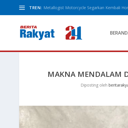
TREN:
Metallogist Motorcycle Segarkan Kembali Hond
BERAND
MAKNA MENDALAM DI
Diposting oleh
beritaraky