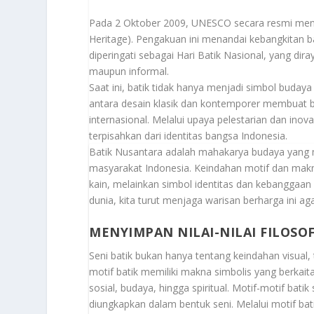
Pada 2 Oktober 2009, UNESCO secara resmi menga
Heritage). Pengakuan ini menandai kebangkitan bati
diperingati sebagai Hari Batik Nasional, yang d
maupun informal.
Saat ini, batik tidak hanya menjadi simbol budaya
antara desain klasik dan kontemporer membuat ba
internasional. Melalui upaya pelestarian dan inov
terpisahkan dari identitas bangsa Indonesia.
Batik Nusantara adalah mahakarya budaya yang mer
masyarakat Indonesia. Keindahan motif dan makn
kain, melainkan simbol identitas dan kebanggaa
dunia, kita turut menjaga warisan berharga ini a
MENYIMPAN NILAI-NILAI FILOS
Seni batik bukan hanya tentang keindahan visual,
motif batik memiliki makna simbolis yang berkai
sosial, budaya, hingga spiritual. Motif-motif bati
diungkapkan dalam bentuk seni. Melalui motif b