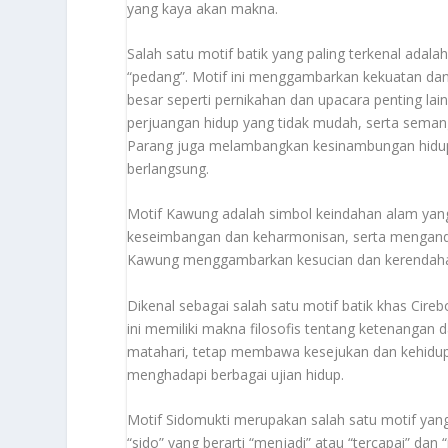
yang kaya akan makna.
Salah satu motif batik yang paling terkenal adalah
“pedang”. Motif ini menggambarkan kekuatan dan
besar seperti pernikahan dan upacara penting lain
perjuangan hidup yang tidak mudah, serta semang
Parang juga melambangkan kesinambungan hidup 
berlangsung.
Motif Kawung adalah simbol keindahan alam yang
keseimbangan dan keharmonisan, serta mengandu
Kawung menggambarkan kesucian dan kerendaha
Dikenal sebagai salah satu motif batik khas Ci
ini memiliki makna filosofis tentang ketenanga
matahari, tetap membawa kesejukan dan kehidupa
menghadapi berbagai ujian hidup.
Motif Sidomukti merupakan salah satu motif yang p
“sido” yang berarti “menjadi” atau “tercapai” dan 