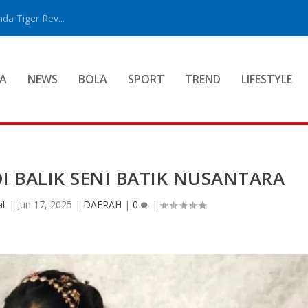
a Tiger Rev...
A
NEWS
BOLA
SPORT
TREND
LIFESTYLE
 BALIK SENI BATIK NUSANTARA
at
|
Jun 17, 2025
|
DAERAH
|
0
|