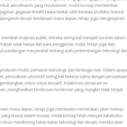
a bentuk aerodinamis yang revolusioner, mobil konsep memberikan
gasan-gagasan kreatif tanpa terikat oleh kendala produksi massal.
engaruhi desain kendaraan masa depan, tetapi juga menginspirasi
 memikat imajinasi publik. Mereka sering kali menjadi sorotan dalam
tian tidak hanya dari para penggemar mobil, tetapi juga dari
 pandangan masyarakat tentang arah perkembangan teknologi da
produsen mobil, pemasok teknologi, dan lembaga riset. Dalam upay
er, perusahaan otomotif sering kali bekerja sama dengan perusahaa
ngembangkan solusi-solusi inovatif. Kolaborasi semacam ini
, menghasilkan terobosan-terobosan yang mungkin tidak terjadi
raan masa depan, tetapi juga membantu memetakan jalan menuju
ng krusial dalam inovasi, mobil konsep telah menjadi katalisator
terus mendorong batas-batas teknologi dan desain, mereka akan