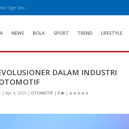
a Tiger Rev...
A
NEWS
BOLA
SPORT
TREND
LIFESTYLE
EVOLUSIONER DALAM INDUSTRI
OTOMOTIF
t
|
Apr 4, 2025
|
OTOMOTIF
|
0
|