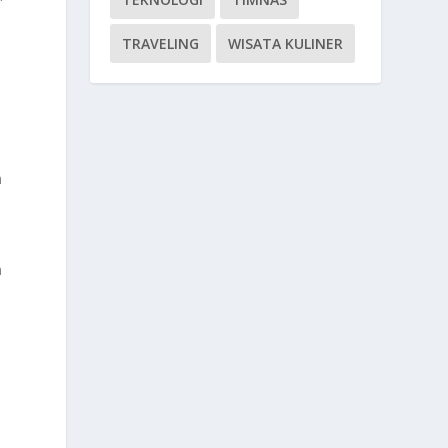
TRAVELING
WISATA KULINER
n
a
n