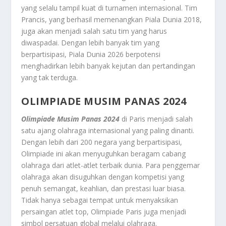
yang selalu tampil kuat di turnamen internasional. Tim
Prancis, yang berhasil memenangkan Piala Dunia 2018,
juga akan menjadi salah satu tim yang harus
diwaspadai. Dengan lebih banyak tim yang
berpartisipasi, Piala Dunia 2026 berpotensi
menghadirkan lebih banyak kejutan dan pertandingan
yang tak terduga.
OLIMPIADE MUSIM PANAS 2024
Olimpiade Musim Panas 2024
di Paris menjadi salah
satu ajang olahraga internasional yang paling dinanti.
Dengan lebih dari 200 negara yang berpartisipasi,
Olimpiade ini akan menyuguhkan beragam cabang
olahraga dari atlet-atlet terbaik dunia. Para penggemar
olahraga akan disuguhkan dengan kompetisi yang
penuh semangat, keahlian, dan prestasi luar biasa.
Tidak hanya sebagai tempat untuk menyaksikan
persaingan atlet top, Olimpiade Paris juga menjadi
simbol persatuan global melalui olahraga.