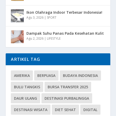
Ikon Olahraga Indoor Terbesar Indonesia!
Agu 3, 2026
|
SPORT
Dampak Suhu Panas Pada Kesehatan Kulit
Agu 2, 2026
|
LIFESTYLE
ARTIKEL TAG
AMERIKA
BERPUASA
BUDAYA INDONESIA
BULU TANGKIS
BURSA TRANSFER 2025
DAUR ULANG
DESTINASI PURBALINGGA
DESTINASI WISATA
DIET SEHAT
DIGITAL