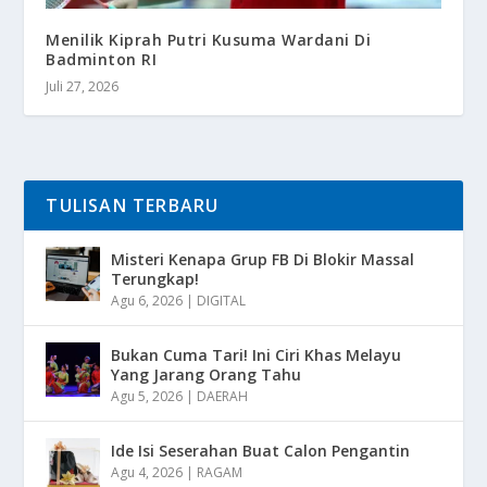
Menilik Kiprah Putri Kusuma Wardani Di
Badminton RI
Juli 27, 2026
TULISAN TERBARU
Misteri Kenapa Grup FB Di Blokir Massal
Terungkap!
Agu 6, 2026
|
DIGITAL
Bukan Cuma Tari! Ini Ciri Khas Melayu
Yang Jarang Orang Tahu
Agu 5, 2026
|
DAERAH
Ide Isi Seserahan Buat Calon Pengantin
Agu 4, 2026
|
RAGAM