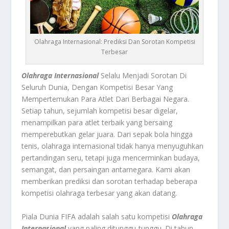
Olahraga Internasional: Prediksi Dan Sorotan Kompetisi
Terbesar
Olahraga Internasional
Selalu Menjadi Sorotan Di
Seluruh Dunia, Dengan Kompetisi Besar Yang
Mempertemukan Para Atlet Dari Berbagai Negara.
Setiap tahun, sejumlah kompetisi besar digelar,
menampilkan para atlet terbaik yang bersaing
memperebutkan gelar juara. Dari sepak bola hingga
tenis, olahraga internasional tidak hanya menyuguhkan
pertandingan seru, tetapi juga mencerminkan budaya,
semangat, dan persaingan antarnegara. Kami akan
memberikan prediksi dan sorotan terhadap beberapa
kompetisi olahraga terbesar yang akan datang.
Piala Dunia FIFA adalah salah satu kompetisi
Olahraga
Internasional
yang paling ditunggu-tunggu. Di tahun