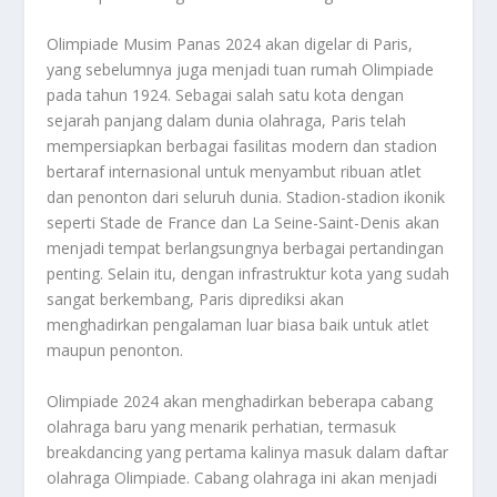
Olimpiade Musim Panas 2024 akan digelar di Paris,
yang sebelumnya juga menjadi tuan rumah Olimpiade
pada tahun 1924. Sebagai salah satu kota dengan
sejarah panjang dalam dunia olahraga, Paris telah
mempersiapkan berbagai fasilitas modern dan stadion
bertaraf internasional untuk menyambut ribuan atlet
dan penonton dari seluruh dunia. Stadion-stadion ikonik
seperti Stade de France dan La Seine-Saint-Denis akan
menjadi tempat berlangsungnya berbagai pertandingan
penting. Selain itu, dengan infrastruktur kota yang sudah
sangat berkembang, Paris diprediksi akan
menghadirkan pengalaman luar biasa baik untuk atlet
maupun penonton.
Olimpiade 2024 akan menghadirkan beberapa cabang
olahraga baru yang menarik perhatian, termasuk
breakdancing yang pertama kalinya masuk dalam daftar
olahraga Olimpiade. Cabang olahraga ini akan menjadi