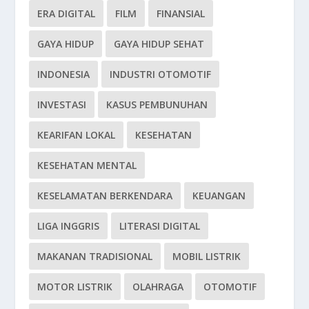
ERA DIGITAL
FILM
FINANSIAL
GAYA HIDUP
GAYA HIDUP SEHAT
INDONESIA
INDUSTRI OTOMOTIF
INVESTASI
KASUS PEMBUNUHAN
KEARIFAN LOKAL
KESEHATAN
KESEHATAN MENTAL
KESELAMATAN BERKENDARA
KEUANGAN
LIGA INGGRIS
LITERASI DIGITAL
MAKANAN TRADISIONAL
MOBIL LISTRIK
MOTOR LISTRIK
OLAHRAGA
OTOMOTIF