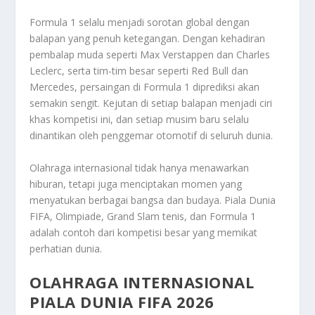
Formula 1 selalu menjadi sorotan global dengan
balapan yang penuh ketegangan. Dengan kehadiran
pembalap muda seperti Max Verstappen dan Charles
Leclerc, serta tim-tim besar seperti Red Bull dan
Mercedes, persaingan di Formula 1 diprediksi akan
semakin sengit. Kejutan di setiap balapan menjadi ciri
khas kompetisi ini, dan setiap musim baru selalu
dinantikan oleh penggemar otomotif di seluruh dunia.
Olahraga internasional tidak hanya menawarkan
hiburan, tetapi juga menciptakan momen yang
menyatukan berbagai bangsa dan budaya. Piala Dunia
FIFA, Olimpiade, Grand Slam tenis, dan Formula 1
adalah contoh dari kompetisi besar yang memikat
perhatian dunia.
OLAHRAGA INTERNASIONAL
PIALA DUNIA FIFA 2026