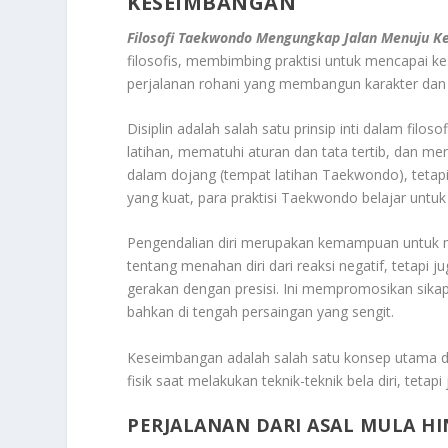
KESEIMBANGAN
Filosofi Taekwondo Mengungkap Jalan Menuju 
filosofis, membimbing praktisi untuk mencapai k
perjalanan rohani yang membangun karakter dan
Disiplin adalah salah satu prinsip inti dalam filos
latihan, mematuhi aturan dan tata tertib, dan men
dalam dojang (tempat latihan Taekwondo), tetapi j
yang kuat, para praktisi Taekwondo belajar untuk
Pengendalian diri merupakan kemampuan untuk m
tentang menahan diri dari reaksi negatif, teta
gerakan dengan presisi. Ini mempromosikan sikap
bahkan di tengah persaingan yang sengit.
Keseimbangan adalah salah satu konsep utama da
fisik saat melakukan teknik-teknik bela diri, tet
PERJALANAN DARI ASAL MULA H