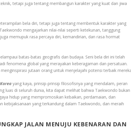
 teknik, tetapi juga tentang membangun karakter yang kuat dan jiwa
rampilan bela diri, tetapi juga tentang membentuk karakter yang
 Taekwondo mengajarkan nilai-nilai seperti ketekunan, tanggung
 ini juga memupuk rasa percaya diri, kemandirian, dan rasa hormat
ampaui batas-batas geografis dan budaya. Seni bela diri ini telah
njadi fenomena global yang merayakan keberagaman dan persatuan.
enginspirasi jutaan orang untuk menjelajahi potensi terbaik mereka
 Korea
yang kaya, prinsip-prinsip filosofisnya yang mendalam, peran
 luas di seluruh dunia, kita dapat melihat bahwa Taekwondo bukan
ah gaya hidup yang mempromosikan kebaikan, perdamaian, dan
 dan kebijaksanaan yang terkandung dalam Taekwondo, dan meraih
UNGKAP JALAN MENUJU KEBENARAN DAN