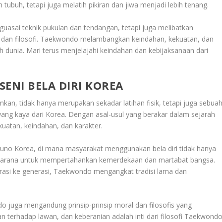
 tubuh, tetapi juga melatih pikiran dan jiwa menjadi lebih tenang.
sai teknik pukulan dan tendangan, tetapi juga melibatkan
h dan filosofi. Taekwondo melambangkan keindahan, kekuatan, dan
 dunia. Mari terus menjelajahi keindahan dan kebijaksanaan dari
ENI BELA DIRI KOREA
an, tidak hanya merupakan sekadar latihan fisik, tetapi juga sebua
yang kaya dari Korea. Dengan asal-usul yang berakar dalam sejarah
uatan, keindahan, dan karakter.
no Korea, di mana masyarakat menggunakan bela diri tidak hanya
gai sarana untuk mempertahankan kemerdekaan dan martabat bangsa.
rasi ke generasi, Taekwondo mengangkat tradisi lama dan
o juga mengandung prinsip-prinsip moral dan filosofis yang
an terhadap lawan, dan keberanian adalah inti dari filosofi Taekwondo