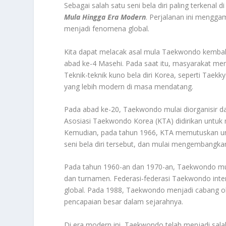
Sebagai salah satu seni bela diri paling terkenal
Mula Hingga Era Modern
. Perjalanan ini menggam
menjadi fenomena global.
Kita dapat melacak asal mula Taekwondo kembali 
abad ke-4 Masehi. Pada saat itu, masyarakat mengg
Teknik-teknik kuno bela diri Korea, seperti Ta
yang lebih modern di masa mendatang.
Pada abad ke-20, Taekwondo mulai diorganisir dan
Asosiasi Taekwondo Korea (KTA) didirikan untuk
Kemudian, pada tahun 1966, KTA memutuskan un
seni bela diri tersebut, dan mulai mengembangkan
Pada tahun 1960-an dan 1970-an, Taekwondo mula
dan turnamen. Federasi-federasi Taekwondo inter
global. Pada 1988, Taekwondo menjadi cabang ol
pencapaian besar dalam sejarahnya.
Di era modern ini, Taekwondo telah menjadi salah 