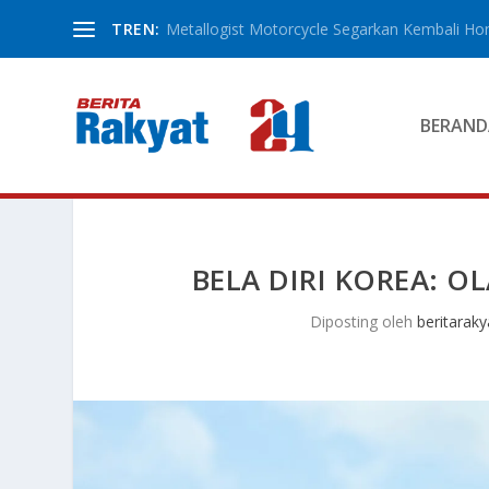
TREN:
Metallogist Motorcycle Segarkan Kembali Hond
BERAND
BELA DIRI KOREA: 
Diposting oleh
beritaraky