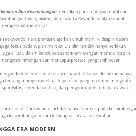
Kebenaran Dan Keseimbangan
mencakup prinsip-prinsip moral dan
eseimbangan tubuh, pikiran, dan jiwa. Taekwondo adalah sebuah
 memperkuat mentalitas.
ofi Taekwondo. Para praktisi diajarkan untuk memiliki disiplin dalam
jaga fokus pada tujuan mereka. Disiplin ini tidak hanya berlaku di
uga di luar, dalam kehidupan sehari-hari. Dengan memiliki disiplin
 mengatasi rintangan dan mencapai prestasi yang lebih besar.
engendalikan emosi dan reaksi di bawah tekanan. Ini bukan hanya
pi juga tentang mampu membuat keputusan yang tepat dan mengontrol
 sportivitas, kerendahan hati, dan penghormatan terhadap lawan,
lam filosofi Taekwondo. Ini tidak hanya merujuk pada keseimbanga
api juga keseimbangan dalam kehidupan secara keseluruhan.
INGGA ERA MODERN