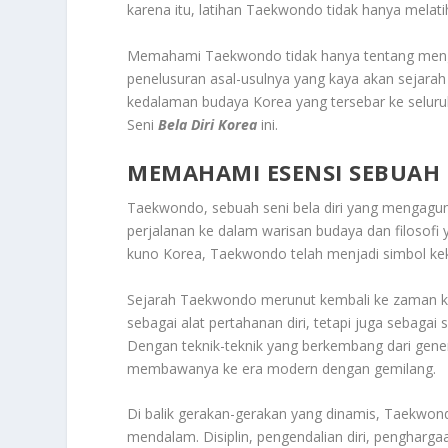
karena itu, latihan Taekwondo tidak hanya melatih
Memahami Taekwondo tidak hanya tentang mengua
penelusuran asal-usulnya yang kaya akan sejara
kedalaman budaya Korea yang tersebar ke seluruh
Seni
Bela Diri Korea
ini.
MEMAHAMI ESENSI SEBUAH S
Taekwondo, sebuah seni bela diri yang mengagumk
perjalanan ke dalam warisan budaya dan filosofi 
kuno Korea, Taekwondo telah menjadi simbol kek
Sejarah Taekwondo merunut kembali ke zaman ku
sebagai alat pertahanan diri, tetapi juga seba
Dengan teknik-teknik yang berkembang dari gene
membawanya ke era modern dengan gemilang.
Di balik gerakan-gerakan yang dinamis, Taekwond
mendalam. Disiplin, pengendalian diri, pengharga