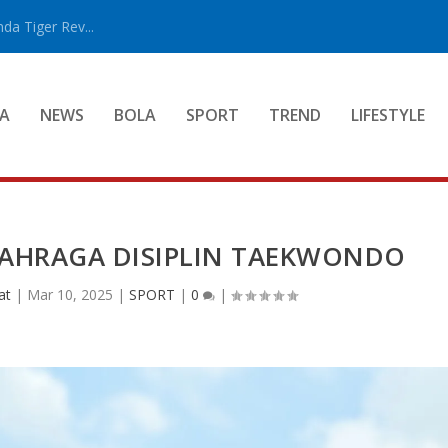
a Tiger Rev...
A
NEWS
BOLA
SPORT
TREND
LIFESTYLE
OLAHRAGA DISIPLIN TAEKWONDO
at
|
Mar 10, 2025
|
SPORT
|
0
|