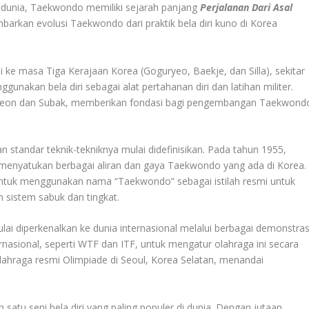
 di dunia, Taekwondo memiliki sejarah panjang
Perjalanan Dari Asal
barkan evolusi Taekwondo dari praktik bela diri kuno di Korea
ke masa Tiga Kerajaan Korea (Goguryeo, Baekje, dan Silla), sekitar
unakan bela diri sebagai alat pertahanan diri dan latihan militer.
ekkyeon dan Subak, memberikan fondasi bagi pengembangan Taekwond
 standar teknik-tekniknya mulai didefinisikan. Pada tahun 1955,
 menyatukan berbagai aliran dan gaya Taekwondo yang ada di Korea.
tuk menggunakan nama “Taekwondo” sebagai istilah resmi untuk
 sistem sabuk dan tingkat.
i diperkenalkan ke dunia internasional melalui berbagai demonstras
nasional, seperti WTF dan ITF, untuk mengatur olahraga ini secara
ahraga resmi Olimpiade di Seoul, Korea Selatan, menandai
satu seni bela diri yang paling populer di dunia. Dengan jutaan