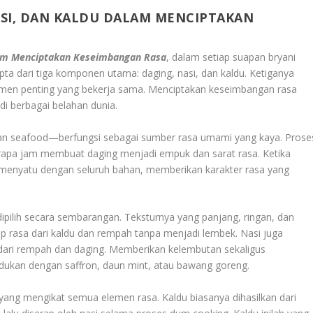
ASI, DAN KALDU DALAM MENCIPTAKAN
alam Menciptakan Keseimbangan Rasa
, dalam setiap suapan bryani
pta dari tiga komponen utama: daging, nasi, dan kaldu. Ketiganya
lemen penting yang bekerja sama. Menciptakan keseimbangan rasa
di berbagai belahan dunia.
kan seafood—berfungsi sebagai sumber rasa umami yang kaya. Prose
apa jam membuat daging menjadi empuk dan sarat rasa. Ketika
n menyatu dengan seluruh bahan, memberikan karakter rasa yang
dipilih secara sembarangan. Teksturnya yang panjang, ringan, dan
 rasa dari kaldu dan rempah tanpa menjadi lembek. Nasi juga
dari rempah dan daging. Memberikan kelembutan sekaligus
adukan dengan saffron, daun mint, atau bawang goreng.
yang mengikat semua elemen rasa. Kaldu biasanya dihasilkan dari