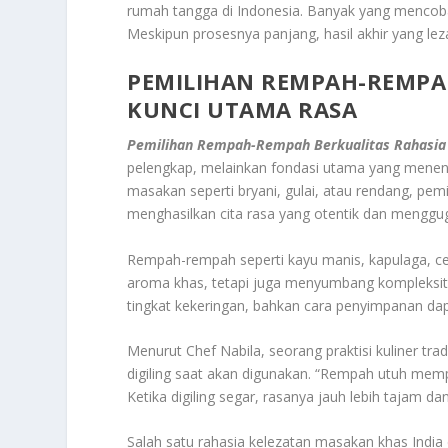
rumah tangga di Indonesia. Banyak yang mencoba
Meskipun prosesnya panjang, hasil akhir yang l
PEMILIHAN REMPAH-REMPAH
KUNCI UTAMA RASA
Pemilihan Rempah-Rempah Berkualitas Rahasia 
pelengkap, melainkan fondasi utama yang menen
masakan seperti bryani, gulai, atau rendang, pem
menghasilkan cita rasa yang otentik dan menggug
Rempah-rempah seperti kayu manis, kapulaga, ce
aroma khas, tetapi juga menyumbang kompleksita
tingkat kekeringan, bahkan cara penyimpanan da
Menurut Chef Nabila, seorang praktisi kuliner tr
digiling saat akan digunakan. “Rempah utuh mem
Ketika digiling segar, rasanya jauh lebih tajam dan
Salah satu rahasia kelezatan masakan khas India 