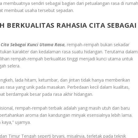
 membuatnya sendiri sebagai bagian dari petualangan rasa di rumah
ezat membuat usaha tersebut sepadan.
 BERKUALITAS RAHASIA CITA SEBAGAI
Cita Sebagai Kunci Utama Rasa
, rempah-rempah bukan sekadar
tukan karakter dan kedalaman rasa suatu hidangan. Terutama dalam
ilihan rempah-rempah berkualitas tinggi menjadi kunci utama untuk
ah selera.
ngkeh, lada hitam, ketumbar, dan jintan tidak hanya memberikan
s rasa yang unik pada masakan. Perbedaan kecil dalam kualitas,
pat berdampak besar pada rasa akhir hidangan.
adisional, rempah-rempah terbaik adalah yang masih utuh dan baru
pertahankan aroma dan kandungan minyak esensialnya lebih lama.
 kaya,” ujarnya.
dan Timur Tengah seperti bryani, misalnya, terletak pada teknik