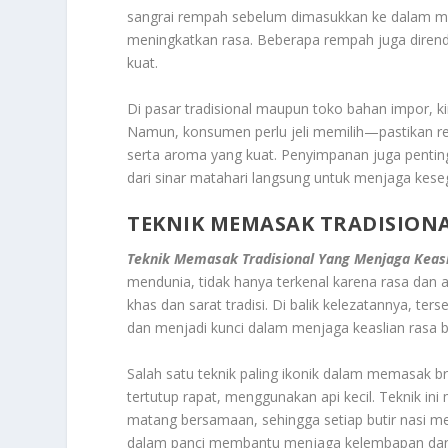
sangrai rempah sebelum dimasukkan ke dalam m
meningkatkan rasa. Beberapa rempah juga dirend
kuat.
Di pasar tradisional maupun toko bahan impor, k
Namun, konsumen perlu jeli memilih—pastikan re
serta aroma yang kuat. Penyimpanan juga penti
dari sinar matahari langsung untuk menjaga kese
TEKNIK MEMASAK TRADISIONA
Teknik Memasak Tradisional Yang Menjaga Keasl
mendunia, tidak hanya terkenal karena rasa dan
khas dan sarat tradisi. Di balik kelezatannya, t
dan menjadi kunci dalam menjaga keaslian rasa b
Salah satu teknik paling ikonik dalam memasak
tertutup rapat, menggunakan api kecil. Teknik 
matang bersamaan, sehingga setiap butir nasi m
dalam panci membantu menjaga kelembapan dan 