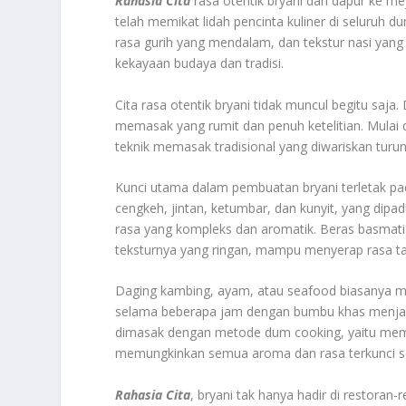
Rahasia Cita
rasa otentik bryani dari dapur ke m
telah memikat lidah pencinta kuliner di seluruh 
rasa gurih yang mendalam, dan tekstur nasi yang
kekayaan budaya dan tradisi.
Cita rasa otentik bryani tidak muncul begitu saja.
memasak yang rumit dan penuh ketelitian. Mulai 
teknik memasak tradisional yang diwariskan turun
Kunci utama dalam pembuatan bryani terletak p
cengkeh, jintan, ketumbar, dan kunyit, yang di
rasa yang kompleks dan aromatik. Beras basmati
teksturnya yang ringan, mampu menyerap rasa t
Daging kambing, ayam, atau seafood biasanya men
selama beberapa jam dengan bumbu khas menjad
dimasak dengan metode dum cooking, yaitu memas
memungkinkan semua aroma dan rasa terkunci se
Rahasia Cita
, bryani tak hanya hadir di restoran