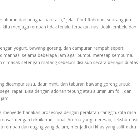
kesabaran dan penguasaan rasa,” jelas Chef Rahman, seorang juru
, kita menjaga rempah tidak terlalu terbakar, nasi tidak lembek, dan
dengan yogurt, bawang goreng, dan campuran rempah seperti
ng dimarinasi selama beberapa jam agar bumbu meresap sempurna.
m dimasak setengah matang sebelum disusun secara berlapis di atas
ang dicampur susu, daun mint, dan taburan bawang goreng untuk
isegel rapat. Bisa dengan adonan tepung atau aluminium foil, dan
 jam.
 menyederhanakan prosesnya dengan peralatan canggih. Cita rasa
 dimasak dengan teknik tradisional. Aroma yang meresap, tekstur nasi
 rempah dan daging yang dalam, menjadi ciri khas yang sulit ditiru