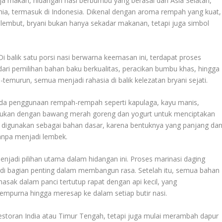
eja makan, hidangan nasi berbumbu yang berasal dari Asia Selatan,
dunia, termasuk di Indonesia. Dikenal dengan aroma rempah yang kuat,
 lembut, bryani bukan hanya sekadar makanan, tetapi juga simbol
 Di balik satu porsi nasi berwarna keemasan ini, terdapat proses
dari pemilihan bahan baku berkualitas, peracikan bumbu khas, hingga
-temurun, semua menjadi rahasia di balik kelezatan bryani sejati.
ada penggunaan rempah-rempah seperti kapulaga, kayu manis,
padukan dengan bawang merah goreng dan yogurt untuk menciptakan
 digunakan sebagai bahan dasar, karena bentuknya yang panjang da
anpa menjadi lembek.
jadi pilihan utama dalam hidangan ini. Proses marinasi daging
i bagian penting dalam membangun rasa. Setelah itu, semua bahan
ak dalam panci tertutup rapat dengan api kecil, yang
mpurna hingga meresap ke dalam setiap butir nasi.
-restoran India atau Timur Tengah, tetapi juga mulai merambah dapur