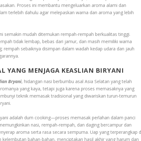
asakan. Proses ini membantu mengeluarkan aroma alami dan
am terlebih dahulu agar melepaskan warna dan aroma yang lebih
ini semakin mudah ditemukan rempah-rempah berkualitas tinggi.
mpah tidak lembap, bebas dari jamur, dan masih memiliki warna
ng; rempah sebaiknya disimpan dalam wadah kedap udara dan jauh
garannya.
L YANG MENJAGA KEASLIAN BIRYANI
ian Bryani
, hidangan nasi berbumbu asal Asia Selatan yang telah
 aromanya yang kaya, tetapi juga karena proses memasaknya yang
ersembunyi teknik memasak tradisional yang diwariskan turun-temurun
ryani.
 bryani adalah dum cooking—proses memasak perlahan dalam panci
ini memungkinkan nasi, rempah-rempah, dan daging bercampur dan
enyerap aroma serta rasa secara sempurna. Uap yang terperangkap d
kelembutan bahan-bahan, menciptakan hasil akhir yang harum dan