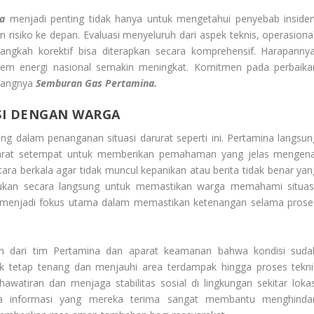
a
menjadi penting tidak hanya untuk mengetahui penyebab insiden
isiko ke depan. Evaluasi menyeluruh dari aspek teknis, operasional
 langkah korektif bisa diterapkan secara komprehensif. Harapannya
istem energi nasional semakin meningkat. Komitmen pada perbaika
ulangnya
Semburan Gas Pertamina.
SI DENGAN WARGA
g dalam penanganan situasi darurat seperti ini. Pertamina langsun
parat setempat untuk memberikan pemahaman yang jelas mengena
ecara berkala agar tidak muncul kepanikan atau berita tidak benar yan
akukan secara langsung untuk memastikan warga memahami situasi
menjadi fokus utama dalam memastikan ketenangan selama prose
 dari tim Pertamina dan aparat keamanan bahwa kondisi suda
uk tetap tenang dan menjauhi area terdampak hingga proses tekni
hawatiran dan menjaga stabilitas sosial di lingkungan sekitar lokas
a informasi yang mereka terima sangat membantu menghindar