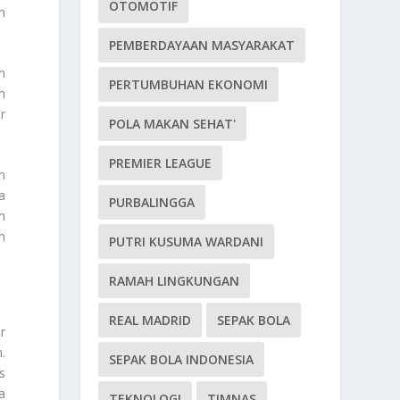
OTOMOTIF
n
PEMBERDAYAAN MASYARAKAT
n
PERTUMBUHAN EKONOMI
n
r
POLA MAKAN SEHAT'
PREMIER LEAGUE
n
a
PURBALINGGA
n
n
PUTRI KUSUMA WARDANI
RAMAH LINGKUNGAN
REAL MADRID
SEPAK BOLA
r
.
SEPAK BOLA INDONESIA
s
a
TEKNOLOGI
TIMNAS