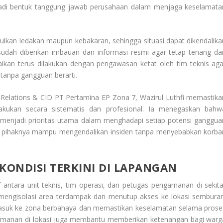
njadi bentuk tanggung jawab perusahaan dalam menjaga keselamata
ulkan ledakan maupun kebakaran, sehingga situasi dapat dikendalika
 sudah diberikan imbauan dan informasi resmi agar tetap tenang da
ikan terus dilakukan dengan pengawasan ketat oleh tim teknis aga
 tanpa gangguan berarti.
elations & CID PT Pertamina EP Zona 7, Wazirul Luthfi memastika
akukan secara sistematis dan profesional. Ia menegaskan bahw
 menjadi prioritas utama dalam menghadapi setiap potensi ganggua
ik, pihaknya mampu mengendalikan insiden tanpa menyebabkan korba
ONDISI TERKINI DI LAPANGAN
 antara unit teknis, tim operasi, dan petugas pengamanan di sekita
 mengisolasi area terdampak dan menutup akses ke lokasi semburan
masuk ke zona berbahaya dan memastikan keselamatan selama prose
eamanan di lokasi juga membantu memberikan ketenangan bagi warg