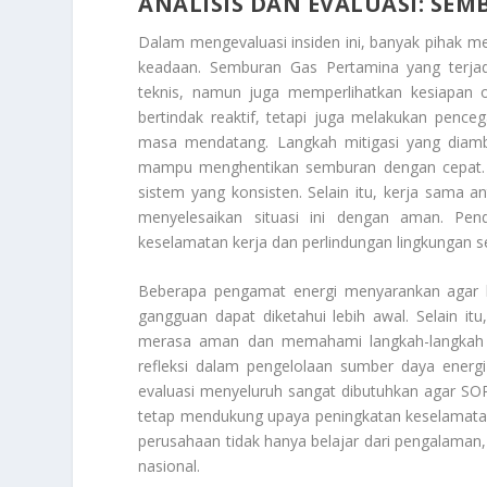
ANALISIS DAN EVALUASI: SE
Dalam mengevaluasi insiden ini, banyak pihak m
keadaan. Semburan Gas Pertamina yang terjad
teknis, namun juga memperlihatkan kesiapan 
bertindak reaktif, tetapi juga melakukan penc
masa mendatang. Langkah mitigasi yang diambil
mampu menghentikan semburan dengan cepat. I
sistem yang konsisten. Selain itu, kerja sama a
menyelesaikan situasi ini dengan aman. Pend
keselamatan kerja dan perlindungan lingkungan sek
Beberapa pengamat energi menyarankan agar k
gangguan dapat diketahui lebih awal. Selain it
merasa aman dan memahami langkah-langkah ya
refleksi dalam pengelolaan sumber daya energ
evaluasi menyeluruh sangat dibutuhkan agar SO
tetap mendukung upaya peningkatan keselamatan 
perusahaan tidak hanya belajar dari pengalaman,
nasional.