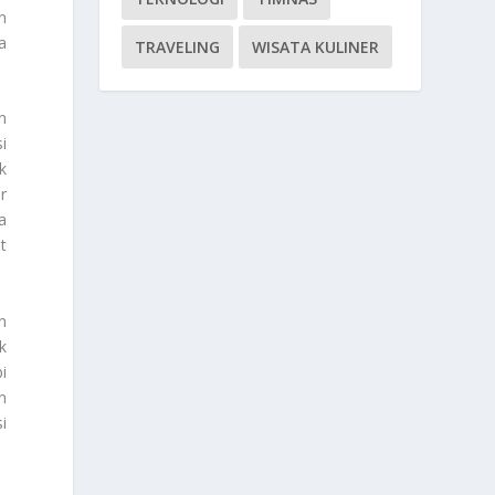
n
a
TRAVELING
WISATA KULINER
n
i
k
r
a
t
n
k
i
n
i