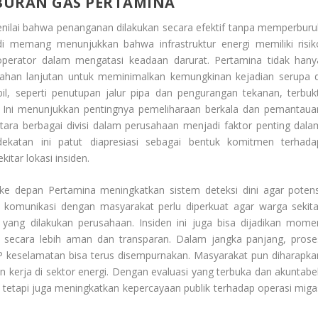
MBURAN GAS PERTAMINA
enilai bahwa penanganan dilakukan secara efektif tanpa memperburu
i memang menunjukkan bahwa infrastruktur energi memiliki risik
operator dalam mengatasi keadaan darurat. Pertamina tidak hany
egahan lanjutan untuk meminimalkan kemungkinan kejadian serupa d
, seperti penutupan jalur pipa dan pengurangan tekanan, terbukt
ni menunjukkan pentingnya pemeliharaan berkala dan pemantaua
ntara berbagai divisi dalam perusahaan menjadi faktor penting dala
ekatan ini patut diapresiasi sebagai bentuk komitmen terhada
itar lokasi insiden.
e depan Pertamina meningkatkan sistem deteksi dini agar potens
u, komunikasi dengan masyarakat perlu diperkuat agar warga sekita
ng dilakukan perusahaan. Insiden ini juga bisa dijadikan mome
i secara lebih aman dan transparan. Dalam jangka panjang, prose
P keselamatan bisa terus disempurnakan. Masyarakat pun diharapka
kerja di sektor energi. Dengan evaluasi yang terbuka dan akuntabel
 tetapi juga meningkatkan kepercayaan publik terhadap operasi miga