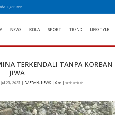
a Tiger Rev...
A
NEWS
BOLA
SPORT
TREND
LIFESTYLE
MINA TERKENDALI TANPA KORBAN
JIWA
|
Jul 25, 2025
|
DAERAH
,
NEWS
|
0
|