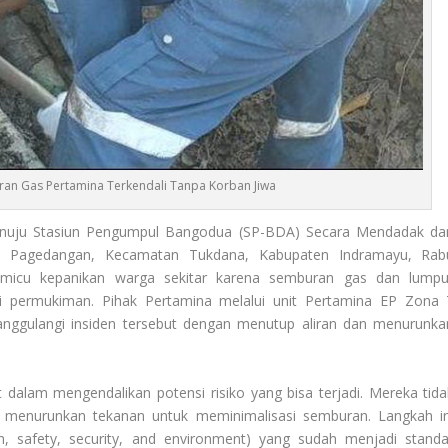
uran Gas Pertamina Terkendali Tanpa Korban Jiwa
enuju Stasiun Pengumpul Bangodua (SP-BDA) Secara Mendadak da
esa Pagedangan, Kecamatan Tukdana, Kabupaten Indramayu, Rab
memicu kepanikan warga sekitar karena semburan gas dan lumpu
ari permukiman. Pihak Pertamina melalui unit Pertamina EP Zona 
nggulangi insiden tersebut dengan menutup aliran dan menurunka
t dalam mengendalikan potensi risiko yang bisa terjadi. Mereka tida
a menurunkan tekanan untuk meminimalisasi semburan. Langkah in
h, safety, security, and environment) yang sudah menjadi standa