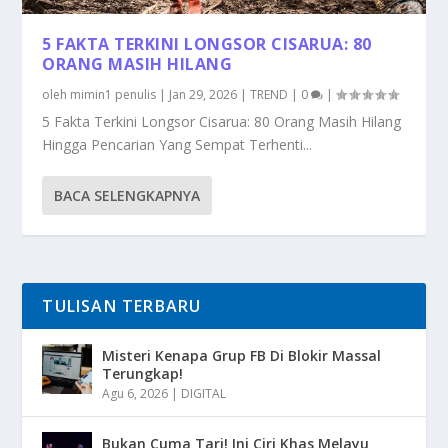
5 FAKTA TERKINI LONGSOR CISARUA: 80
ORANG MASIH HILANG
oleh
mimin1 penulis
|
Jan 29, 2026
|
TREND
|
0
|
5 Fakta Terkini Longsor Cisarua: 80 Orang Masih Hilang
Hingga Pencarian Yang Sempat Terhenti...
BACA SELENGKAPNYA
TULISAN TERBARU
Misteri Kenapa Grup FB Di Blokir Massal
Terungkap!
Agu 6, 2026
|
DIGITAL
Bukan Cuma Tari! Ini Ciri Khas Melayu