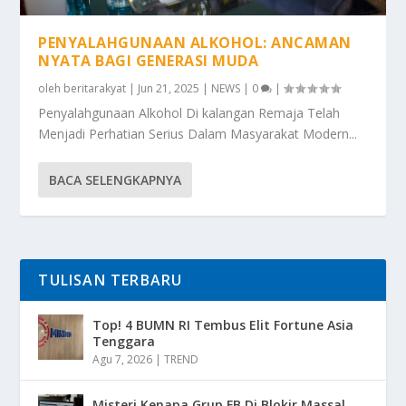
PENYALAHGUNAAN ALKOHOL: ANCAMAN
NYATA BAGI GENERASI MUDA
oleh
beritarakyat
|
Jun 21, 2025
|
NEWS
|
0
|
Penyalahgunaan Alkohol Di kalangan Remaja Telah
Menjadi Perhatian Serius Dalam Masyarakat Modern...
BACA SELENGKAPNYA
TULISAN TERBARU
Top! 4 BUMN RI Tembus Elit Fortune Asia
Tenggara
Agu 7, 2026
|
TREND
Misteri Kenapa Grup FB Di Blokir Massal