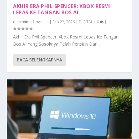
AKHIR ERA PHIL SPENCER: XBOX RESMI
LEPAS KE TANGAN BOS AI
oleh
mimin1 penulis
|
Feb 22, 2026
|
DIGITAL
|
0
|
Akhir Era Phil Spencer: Xbox Resmi Lepas Ke Tangan
Bos AI Yang Sosoknya Telah Pensiun Dari...
BACA SELENGKAPNYA