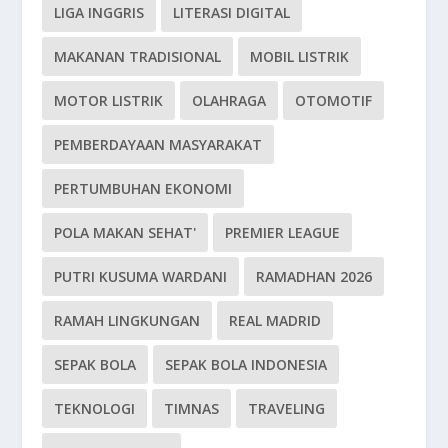
LIGA INGGRIS
LITERASI DIGITAL
MAKANAN TRADISIONAL
MOBIL LISTRIK
MOTOR LISTRIK
OLAHRAGA
OTOMOTIF
PEMBERDAYAAN MASYARAKAT
PERTUMBUHAN EKONOMI
POLA MAKAN SEHAT'
PREMIER LEAGUE
PUTRI KUSUMA WARDANI
RAMADHAN 2026
RAMAH LINGKUNGAN
REAL MADRID
SEPAK BOLA
SEPAK BOLA INDONESIA
TEKNOLOGI
TIMNAS
TRAVELING