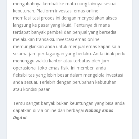
mengubahnya kembali ke mata uang lainnya sesuai
kebutuhan. Platform investasi emas online
memfasilitasi proses ini dengan menyediakan akses
langsung ke pasar yang likuid. Tentunya di mana
terdapat banyak pembeli dan penjual yang bersedia
melakukan transaksi. Investasi emas online
memungkinkan anda untuk menjual emas kapan saja
selama jam perdagangan yang berlaku. Anda tidak perlu
menunggu waktu kantor atau terbatas oleh jam
operasional toko emas fisik. Ini memberi anda
fleksibilitas yang lebih besar dalam mengelola investasi
anda sesuai. Terlebih dengan perubahan kebutuhan
atau kondisi pasar.
Tentu sangat banyak bukan keuntungan yang bisa anda
dapatkan di via online dari berbagai
Nabung Emas
Digital
.