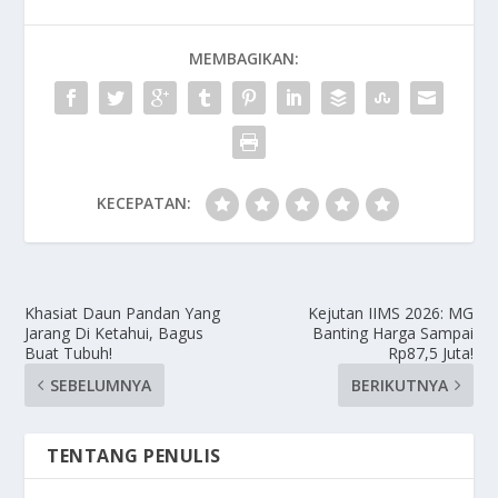
MEMBAGIKAN:
KECEPATAN:
Khasiat Daun Pandan Yang
Kejutan IIMS 2026: MG
Jarang Di Ketahui, Bagus
Banting Harga Sampai
Buat Tubuh!
Rp87,5 Juta!
SEBELUMNYA
BERIKUTNYA
TENTANG PENULIS