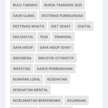
BULU TANGKIS
BURSA TRANSFER 2025
DAUR ULANG
DESTINASI PURBALINGGA
DESTINASI WISATA
DIET SEHAT
DIGITAL
ERA DIGITAL
FILM
FINANSIAL
GAYA HIDUP
GAYA HIDUP SEHAT
INDONESIA
INDUSTRI OTOMOTIF
INVESTASI
KASUS PEMBUNUHAN
KEARIFAN LOKAL
KESEHATAN
KESEHATAN MENTAL
KESELAMATAN BERKENDARA
KEUANGAN