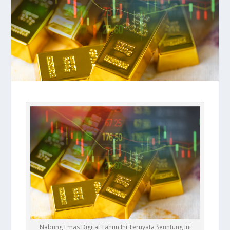
Nabung Emas Digital Tahun Ini Ternyata Seuntung Ini