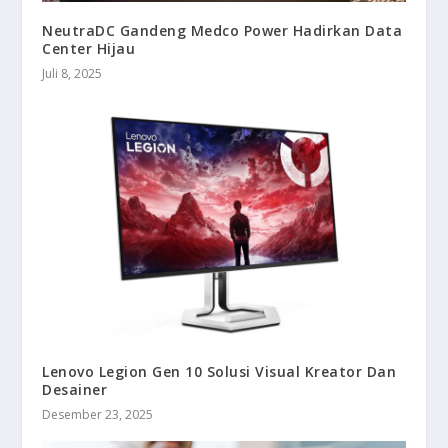
NeutraDC Gandeng Medco Power Hadirkan Data
Center Hijau
Juli 8, 2025
Lenovo Legion Gen 10 Solusi Visual Kreator Dan
Desainer
Desember 23, 2025