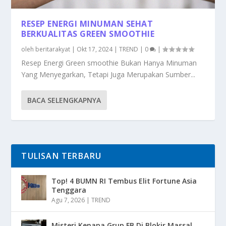
RESEP ENERGI MINUMAN SEHAT
BERKUALITAS GREEN SMOOTHIE
oleh
beritarakyat
|
Okt 17, 2024
|
TREND
|
0
|
Resep Energi Green smoothie Bukan Hanya Minuman
Yang Menyegarkan, Tetapi Juga Merupakan Sumber...
BACA SELENGKAPNYA
TULISAN TERBARU
Top! 4 BUMN RI Tembus Elit Fortune Asia
Tenggara
Agu 7, 2026
|
TREND
Misteri Kenapa Grup FB Di Blokir Massal