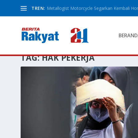
TREN:
Metallogist Motorcycle Segarkan Kembali Hond
BERAND
TAG:
HAK PEKERJA