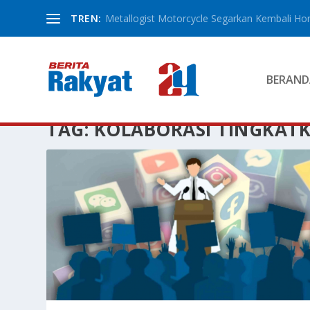
TREN:
Metallogist Motorcycle Segarkan Kembali Hond
BERAND
TAG:
KOLABORASI TINGKAT