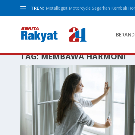
TREN:
Metallogist Motorcycle Segarkan Kembali Hond
BERAND
TAG:
MEMBAWA HARMONI