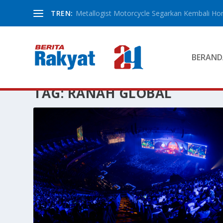
TREN:
Metallogist Motorcycle Segarkan Kembali Hond
BERAND
TAG:
RANAH GLOBAL