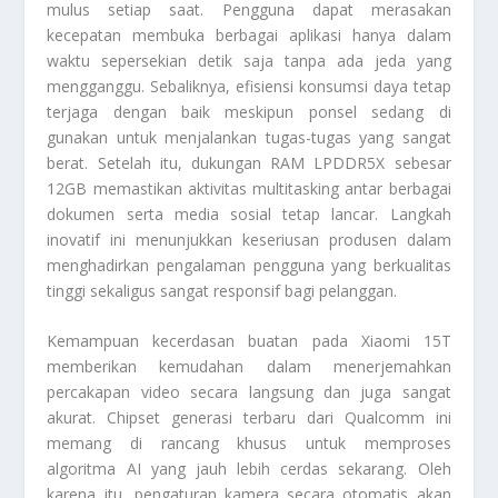
mulus setiap saat. Pengguna dapat merasakan
kecepatan membuka berbagai aplikasi hanya dalam
waktu sepersekian detik saja tanpa ada jeda yang
mengganggu. Sebaliknya, efisiensi konsumsi daya tetap
terjaga dengan baik meskipun ponsel sedang di
gunakan untuk menjalankan tugas-tugas yang sangat
berat. Setelah itu, dukungan RAM LPDDR5X sebesar
12GB memastikan aktivitas multitasking antar berbagai
dokumen serta media sosial tetap lancar. Langkah
inovatif ini menunjukkan keseriusan produsen dalam
menghadirkan pengalaman pengguna yang berkualitas
tinggi sekaligus sangat responsif bagi pelanggan.
Kemampuan kecerdasan buatan pada
Xiaomi 15T
memberikan kemudahan dalam menerjemahkan
percakapan video secara langsung dan juga sangat
akurat. Chipset generasi terbaru dari Qualcomm ini
memang di rancang khusus untuk memproses
algoritma AI yang jauh lebih cerdas sekarang. Oleh
karena itu, pengaturan kamera secara otomatis akan