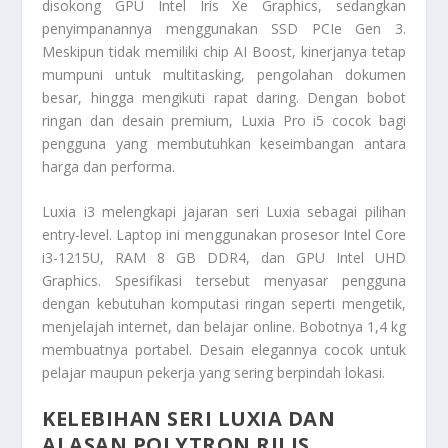
disokong GPU Intel Iris Xe Graphics, sedangkan
penyimpanannya menggunakan SSD PCIe Gen 3.
Meskipun tidak memiliki chip AI Boost, kinerjanya tetap
mumpuni untuk multitasking, pengolahan dokumen
besar, hingga mengikuti rapat daring. Dengan bobot
ringan dan desain premium, Luxia Pro i5 cocok bagi
pengguna yang membutuhkan keseimbangan antara
harga dan performa.
Luxia i3 melengkapi jajaran seri Luxia sebagai pilihan
entry-level. Laptop ini menggunakan prosesor Intel Core
i3-1215U, RAM 8 GB DDR4, dan GPU Intel UHD
Graphics. Spesifikasi tersebut menyasar pengguna
dengan kebutuhan komputasi ringan seperti mengetik,
menjelajah internet, dan belajar online. Bobotnya 1,4 kg
membuatnya portabel. Desain elegannya cocok untuk
pelajar maupun pekerja yang sering berpindah lokasi.
KELEBIHAN SERI LUXIA DAN
ALASAN POLYTRON RILIS