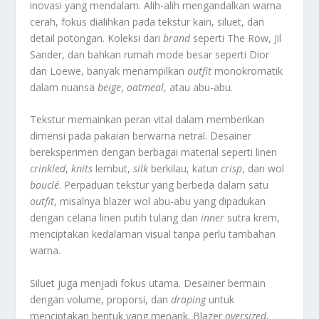
inovasi yang mendalam. Alih-alih mengandalkan warna
cerah, fokus dialihkan pada tekstur kain, siluet, dan
detail potongan. Koleksi dari
brand
seperti The Row, Jil
Sander, dan bahkan rumah mode besar seperti Dior
dan Loewe, banyak menampilkan
outfit
monokromatik
dalam nuansa
beige
,
oatmeal
, atau abu-abu.
Tekstur memainkan peran vital dalam memberikan
dimensi pada pakaian berwarna netral. Desainer
bereksperimen dengan berbagai material seperti linen
crinkled
,
knits
lembut,
silk
berkilau, katun
crisp
, dan wol
bouclé
. Perpaduan tekstur yang berbeda dalam satu
outfit
, misalnya blazer wol abu-abu yang dipadukan
dengan celana linen putih tulang dan
inner
sutra krem,
menciptakan kedalaman visual tanpa perlu tambahan
warna.
Siluet juga menjadi fokus utama. Desainer bermain
dengan volume, proporsi, dan
draping
untuk
menciptakan bentuk yang menarik. Blazer
oversized
,