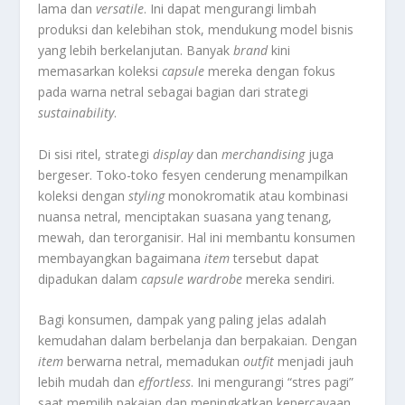
lama dan
versatile
. Ini dapat mengurangi limbah
produksi dan kelebihan stok, mendukung model bisnis
yang lebih berkelanjutan. Banyak
brand
kini
memasarkan koleksi
capsule
mereka dengan fokus
pada warna netral sebagai bagian dari strategi
sustainability
.
Di sisi ritel, strategi
display
dan
merchandising
juga
bergeser. Toko-toko fesyen cenderung menampilkan
koleksi dengan
styling
monokromatik atau kombinasi
nuansa netral, menciptakan suasana yang tenang,
mewah, dan terorganisir. Hal ini membantu konsumen
membayangkan bagaimana
item
tersebut dapat
dipadukan dalam
capsule wardrobe
mereka sendiri.
Bagi konsumen, dampak yang paling jelas adalah
kemudahan dalam berbelanja dan berpakaian. Dengan
item
berwarna netral, memadukan
outfit
menjadi jauh
lebih mudah dan
effortless
. Ini mengurangi “stres pagi”
saat memilih pakaian dan meningkatkan kepercayaan